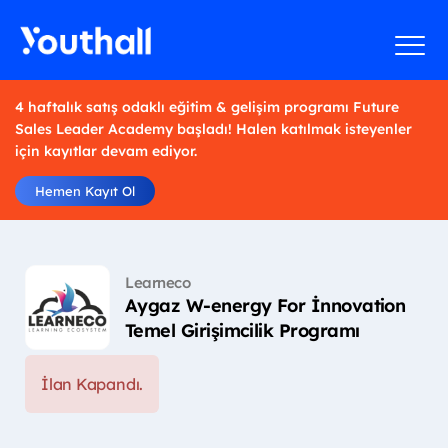
4 haftalık satış odaklı eğitim & gelişim programı Future
Sales Leader Academy başladı! Halen katılmak isteyenler
için kayıtlar devam ediyor.
Hemen Kayıt Ol
Learneco
Aygaz W-energy For İnnovation
Temel Girişimcilik Programı
İlan Kapandı.