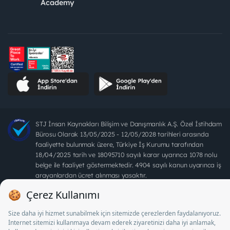
Academy
STJ İnsan Kaynakları Bilişim ve Danışmanlık A.Ş. Özel İstihdam
Bürosu Olarak 13/05/2025 - 12/05/2028 tarihleri arasında
faaliyette bulunmak üzere, Türkiye İş Kurumu tarafından
18/04/2025 tarih ve 18095710 sayılı karar uyarınca 1078 nolu
belge ile faaliyet göstermektedir. 4904 sayılı kanun uyarınca iş
arayanlardan ücret alınması yasaktır.