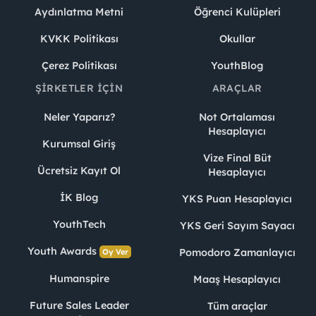
Aydınlatma Metni
Öğrenci Kulüpleri
KVKK Politikası
Okullar
Çerez Politikası
YouthBlog
ŞIRKETLER İÇIN
ARAÇLAR
Neler Yaparız?
Not Ortalaması
Hesaplayıcı
Kurumsal Giriş
Vize Final Büt
Ücretsiz Kayıt Ol
Hesaplayıcı
İK Blog
YKS Puan Hesaplayıcı
YouthTech
YKS Geri Sayım Sayacı
Youth Awards
Pomodoro Zamanlayıcı
Oy Ver
Humanspire
Maaş Hesaplayıcı
Future Sales Leader
Tüm araçlar