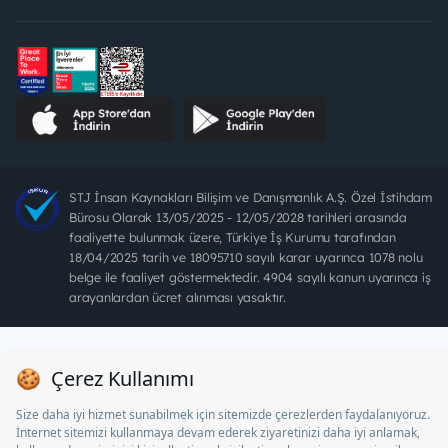
STJ İnsan Kaynakları Bilişim ve Danışmanlık A.Ş. Özel İstihdam
Bürosu Olarak 13/05/2025 - 12/05/2028 tarihleri arasında
faaliyette bulunmak üzere, Türkiye İş Kurumu tarafından
18/04/2025 tarih ve 18095710 sayılı karar uyarınca 1078 nolu
belge ile faaliyet göstermektedir. 4904 sayılı kanun uyarınca iş
arayanlardan ücret alınması yasaktır.