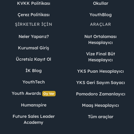
KVKK Politikası
Okullar
Çerez Politikası
YouthBlog
ŞIRKETLER İÇIN
ARAÇLAR
Neler Yaparız?
Not Ortalaması
Hesaplayıcı
Kurumsal Giriş
Vize Final Büt
Ücretsiz Kayıt Ol
Hesaplayıcı
İK Blog
YKS Puan Hesaplayıcı
YouthTech
YKS Geri Sayım Sayacı
Youth Awards
Pomodoro Zamanlayıcı
Oy Ver
Humanspire
Maaş Hesaplayıcı
Future Sales Leader
Tüm araçlar
Academy