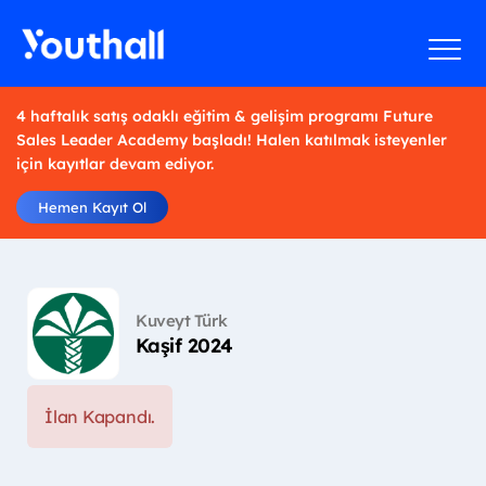
4 haftalık satış odaklı eğitim & gelişim programı Future
Sales Leader Academy başladı! Halen katılmak isteyenler
için kayıtlar devam ediyor.
Hemen Kayıt Ol
Kuveyt Türk
Kaşif 2024
İlan Kapandı.