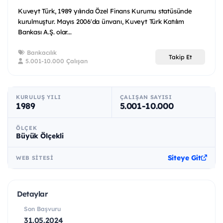
Kuveyt Türk, 1989 yılında Özel Finans Kurumu statüsünde
kurulmuştur. Mayıs 2006'da ünvanı, Kuveyt Türk Katılım
Bankası A.Ş. olar...
Bankacılık
Takip Et
5.001-10.000 Çalışan
KURULUŞ YILI
ÇALIŞAN SAYISI
1989
5.001-10.000
ÖLÇEK
Büyük Ölçekli
Siteye Git
WEB SITESI
Detaylar
Son Başvuru
31.05.2024