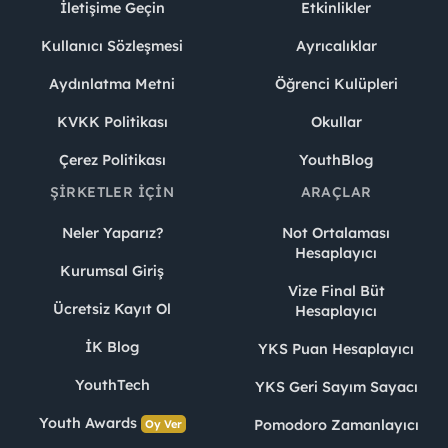
İletişime Geçin
Etkinlikler
Kullanıcı Sözleşmesi
Ayrıcalıklar
Aydınlatma Metni
Öğrenci Kulüpleri
KVKK Politikası
Okullar
Çerez Politikası
YouthBlog
ŞIRKETLER İÇIN
ARAÇLAR
Neler Yaparız?
Not Ortalaması
Hesaplayıcı
Kurumsal Giriş
Vize Final Büt
Ücretsiz Kayıt Ol
Hesaplayıcı
İK Blog
YKS Puan Hesaplayıcı
YouthTech
YKS Geri Sayım Sayacı
Youth Awards
Pomodoro Zamanlayıcı
Oy Ver