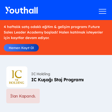
4 haftalık satış odaklı eğitim & gelişim programı Future
Sales Leader Academy başladı! Halen katılmak isteyenler
için kayıtlar devam ediyor.
Hemen Kayıt Ol
IC Holding
IC Kuşağı Staj Programı
İlan Kapandı.