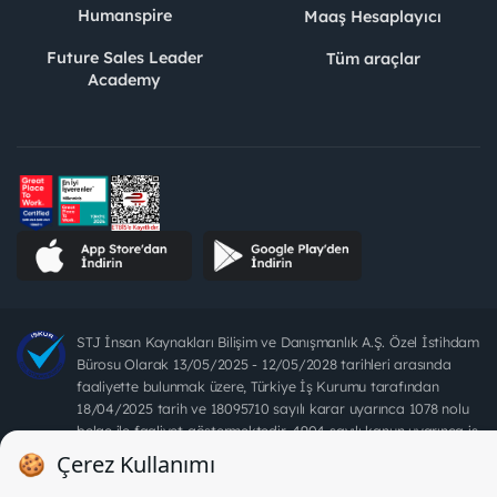
Humanspire
Maaş Hesaplayıcı
Future Sales Leader
Tüm araçlar
Academy
STJ İnsan Kaynakları Bilişim ve Danışmanlık A.Ş. Özel İstihdam
Bürosu Olarak 13/05/2025 - 12/05/2028 tarihleri arasında
faaliyette bulunmak üzere, Türkiye İş Kurumu tarafından
18/04/2025 tarih ve 18095710 sayılı karar uyarınca 1078 nolu
belge ile faaliyet göstermektedir. 4904 sayılı kanun uyarınca iş
arayanlardan ücret alınması yasaktır.