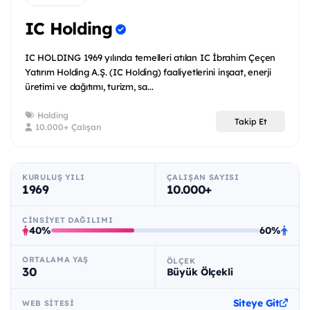
IC Holding
IC HOLDING 1969 yılında temelleri atılan IC İbrahim Çeçen
Yatırım Holding A.Ş. (IC Holding) faaliyetlerini inşaat, enerji
üretimi ve dağıtımı, turizm, sa...
Holding
Takip Et
10.000+ Çalışan
KURULUŞ YILI
ÇALIŞAN SAYISI
1969
10.000+
CINSIYET DAĞILIMI
40%
60%
ORTALAMA YAŞ
ÖLÇEK
30
Büyük Ölçekli
Siteye Git
WEB SITESI