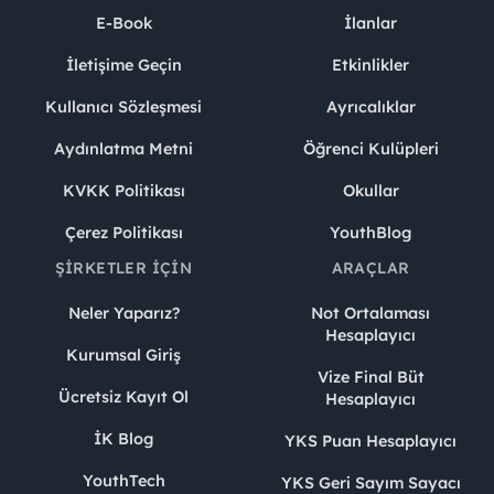
E-Book
İlanlar
İletişime Geçin
Etkinlikler
Kullanıcı Sözleşmesi
Ayrıcalıklar
Aydınlatma Metni
Öğrenci Kulüpleri
KVKK Politikası
Okullar
Çerez Politikası
YouthBlog
ŞIRKETLER İÇIN
ARAÇLAR
Neler Yaparız?
Not Ortalaması
Hesaplayıcı
Kurumsal Giriş
Vize Final Büt
Ücretsiz Kayıt Ol
Hesaplayıcı
İK Blog
YKS Puan Hesaplayıcı
YouthTech
YKS Geri Sayım Sayacı