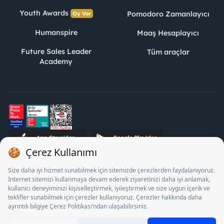
Youth Awards
Pomodoro Zamanlayıcı
Oy Ver
Humanspire
Maaş Hesaplayıcı
Future Sales Leader
Tüm araçlar
Academy
STJ İnsan Kaynakları Bilişim ve Danışmanlık A.Ş. Özel İstihdam
Bürosu Olarak 13/05/2025 - 12/05/2028 tarihleri arasında
faaliyette bulunmak üzere, Türkiye İş Kurumu tarafından
18/04/2025 tarih ve 18095710 sayılı karar uyarınca 1078 nolu
belge ile faaliyet göstermektedir. 4904 sayılı kanun uyarınca iş