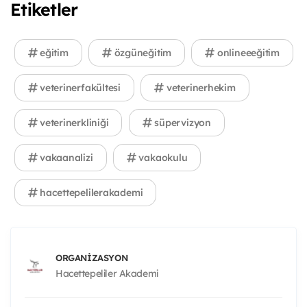
Etiketler
eğitim
özgüneğitim
onlineeeğitim
veterinerfakültesi
veterinerhekim
veterinerkliniği
süpervizyon
vakaanalizi
vakaokulu
hacettepelilerakademi
ORGANIZASYON
Hacettepeliler Akademi