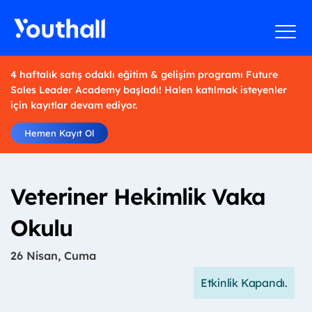
4 haftalık satış odaklı eğitim & gelişim programı Future
Sales Leader Academy başladı! Halen katılmak isteyenler
için kayıtlar devam ediyor.
Hemen Kayıt Ol
Veteriner Hekimlik Vaka
Okulu
26 Nisan, Cuma
Etkinlik Kapandı.