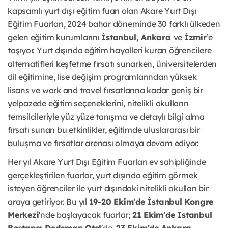
kapsamlı yurt dışı eğitim fuarı olan Akare Yurt Dışı
Eğitim Fuarları, 2024 bahar döneminde 30 farklı ülkeden
gelen eğitim kurumlarını
İstanbul, Ankara
ve
İzmir
’e
taşıyor. Yurt dışında eğitim hayalleri kuran öğrencilere
alternatifleri keşfetme fırsatı sunarken, üniversitelerden
dil eğitimine, lise değişim programlarından yüksek
lisans ve work and travel fırsatlarına kadar geniş bir
yelpazede eğitim seçeneklerini, nitelikli okulların
temsilcileriyle yüz yüze tanışma ve detaylı bilgi alma
fırsatı sunan bu etkinlikler, eğitimde uluslararası bir
buluşma ve fırsatlar arenası olmaya devam ediyor.
Her yıl Akare Yurt Dışı Eğitim Fuarları ev sahipliğinde
gerçekleştirilen fuarlar, yurt dışında eğitim görmek
isteyen öğrenciler ile yurt dışındaki nitelikli okulları bir
araya getiriyor. Bu yıl
19-20 Ekim'de İstanbul Kongre
Merkezi
'nde başlayacak fuarlar;
21 Ekim'de Istanbul
Bostancı Dedeman Otel
'de,
23 Ekim'de Ankara