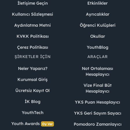
İletişime Geçin
Etkinlikler
Kullanıcı Sözleşmesi
Ayrıcalıklar
Aydınlatma Metni
Öğrenci Kulüpleri
KVKK Politikası
Okullar
Çerez Politikası
YouthBlog
ŞIRKETLER İÇIN
ARAÇLAR
Neler Yaparız?
Not Ortalaması
Hesaplayıcı
Kurumsal Giriş
Vize Final Büt
Ücretsiz Kayıt Ol
Hesaplayıcı
İK Blog
YKS Puan Hesaplayıcı
YouthTech
YKS Geri Sayım Sayacı
Youth Awards
Pomodoro Zamanlayıcı
Oy Ver