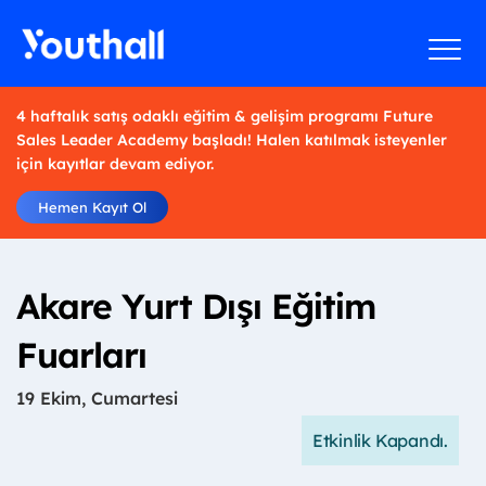
4 haftalık satış odaklı eğitim & gelişim programı Future
Sales Leader Academy başladı! Halen katılmak isteyenler
için kayıtlar devam ediyor.
Hemen Kayıt Ol
Akare Yurt Dışı Eğitim
Fuarları
19 Ekim, Cumartesi
Etkinlik Kapandı.