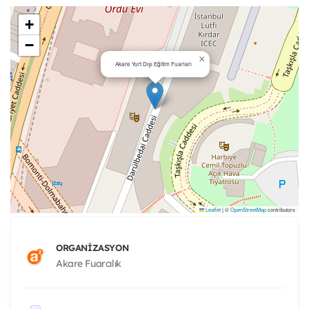
+
−
×
Akare Yurt Dışı Eğitim Fuarları
Leaflet
|
©
OpenStreetMap
contributors
ORGANIZASYON
Akare Fuarcılık