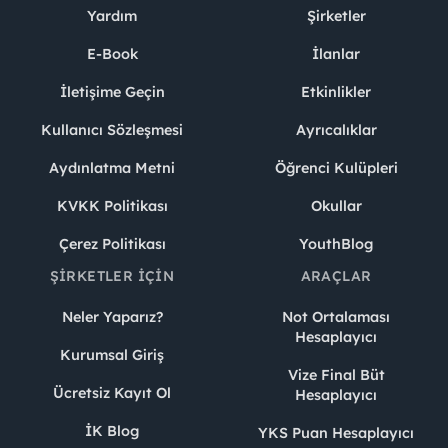
Yardım
Şirketler
E-Book
İlanlar
İletişime Geçin
Etkinlikler
Kullanıcı Sözleşmesi
Ayrıcalıklar
Aydınlatma Metni
Öğrenci Kulüpleri
KVKK Politikası
Okullar
Çerez Politikası
YouthBlog
ŞIRKETLER İÇIN
ARAÇLAR
Neler Yaparız?
Not Ortalaması
Hesaplayıcı
Kurumsal Giriş
Vize Final Büt
Ücretsiz Kayıt Ol
Hesaplayıcı
İK Blog
YKS Puan Hesaplayıcı