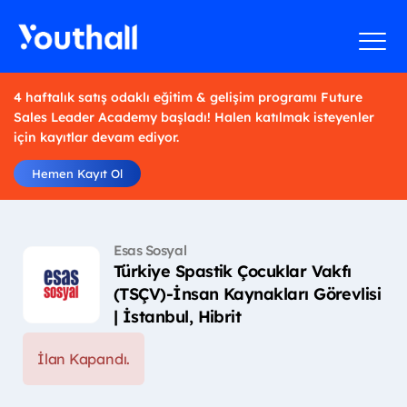
4 haftalık satış odaklı eğitim & gelişim programı Future
Sales Leader Academy başladı! Halen katılmak isteyenler
için kayıtlar devam ediyor.
Hemen Kayıt Ol
Esas Sosyal
Türkiye Spastik Çocuklar Vakfı
(TSÇV)-İnsan Kaynakları Görevlisi
| İstanbul, Hibrit
İlan Kapandı.