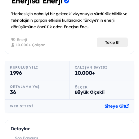
Enerjisa Enerji
'Herkes için daha iyi bir gelecek' vizyonuyla sürdürülebilirlik ve
teknolojinin çarpan etkisini kullanarak Türkiye’nin enerji
dönüşümüne öncülük eden Enerjisa Ene...
Enerji
Takip Et
10.000+ Çalışan
KURULUŞ YILI
ÇALIŞAN SAYISI
1996
10.000+
ORTALAMA YAŞ
ÖLÇEK
36
Büyük Ölçekli
Siteye Git
WEB SITESI
Detaylar
Son Başvuru