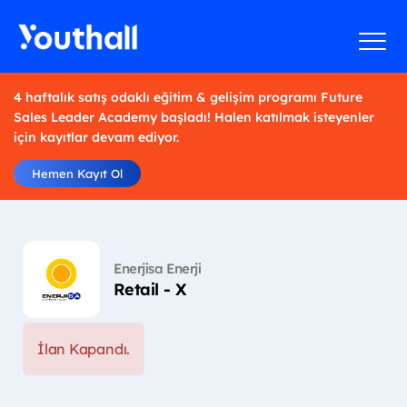
4 haftalık satış odaklı eğitim & gelişim programı Future
Sales Leader Academy başladı! Halen katılmak isteyenler
için kayıtlar devam ediyor.
Hemen Kayıt Ol
Enerjisa Enerji
Retail - X
İlan Kapandı.