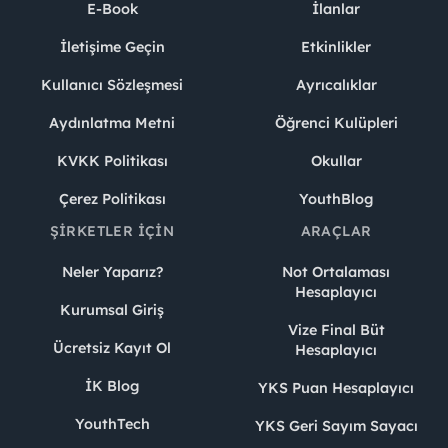
E-Book
İlanlar
İletişime Geçin
Etkinlikler
Kullanıcı Sözleşmesi
Ayrıcalıklar
Aydınlatma Metni
Öğrenci Kulüpleri
KVKK Politikası
Okullar
Çerez Politikası
YouthBlog
ŞIRKETLER İÇIN
ARAÇLAR
Neler Yaparız?
Not Ortalaması
Hesaplayıcı
Kurumsal Giriş
Vize Final Büt
Ücretsiz Kayıt Ol
Hesaplayıcı
İK Blog
YKS Puan Hesaplayıcı
YouthTech
YKS Geri Sayım Sayacı