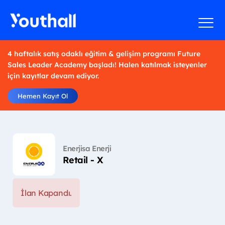
4 haftalık satış odaklı eğitim & gelişim programı Future
Sales Leader Academy başladı! Halen katılmak isteyenler
için kayıtlar devam ediyor.
Hemen Kayıt Ol
Enerjisa Enerji
Retail - X
İlan Kapandı.