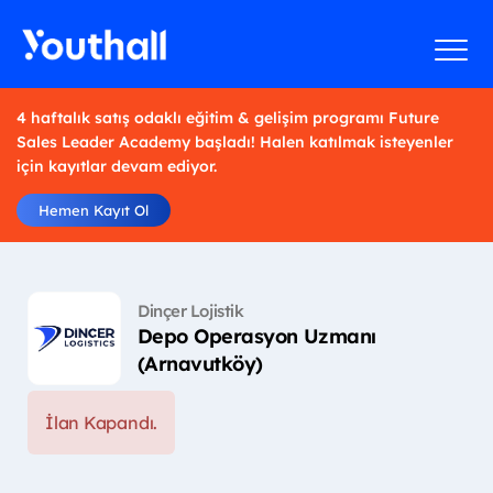
4 haftalık satış odaklı eğitim & gelişim programı Future
Sales Leader Academy başladı! Halen katılmak isteyenler
için kayıtlar devam ediyor.
Hemen Kayıt Ol
Dinçer Lojistik
Depo Operasyon Uzmanı
(Arnavutköy)
İlan Kapandı.