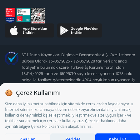
STJ İnsan Kaynakları Bilişim ve Danışmanlık A.Ş. Özel İstihdam
Bürosu Olarak 13/05/2025 - 12/05/2028 tarihleri arasında
faaliyette bulunmak üzere, Türkiye İş Kurumu tarafından
18/04/2025 tarih ve 18095710 sayılı karar uyarınca 1078 nolu
belge ile faaliyet göstermektedir. 4904 sayılı kanun uyarınca iş
arayanlardan ücret alınması yasaktır.