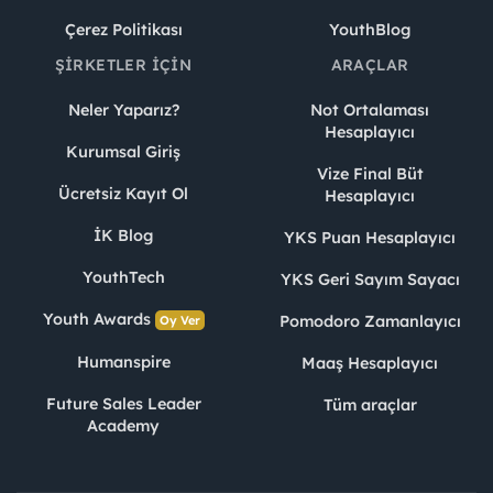
Çerez Politikası
YouthBlog
ŞIRKETLER İÇIN
ARAÇLAR
Neler Yaparız?
Not Ortalaması
Hesaplayıcı
Kurumsal Giriş
Vize Final Büt
Ücretsiz Kayıt Ol
Hesaplayıcı
İK Blog
YKS Puan Hesaplayıcı
YouthTech
YKS Geri Sayım Sayacı
Youth Awards
Pomodoro Zamanlayıcı
Oy Ver
Humanspire
Maaş Hesaplayıcı
Future Sales Leader
Tüm araçlar
Academy