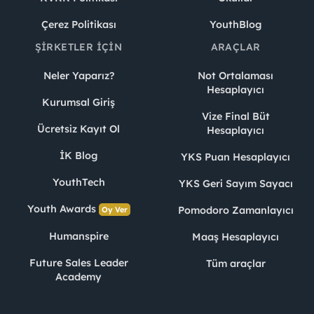
Çerez Politikası
YouthBlog
ŞIRKETLER İÇIN
ARAÇLAR
Neler Yaparız?
Not Ortalaması
Hesaplayıcı
Kurumsal Giriş
Vize Final Büt
Ücretsiz Kayıt Ol
Hesaplayıcı
İK Blog
YKS Puan Hesaplayıcı
YouthTech
YKS Geri Sayım Sayacı
Youth Awards
Pomodoro Zamanlayıcı
Oy Ver
Humanspire
Maaş Hesaplayıcı
Future Sales Leader
Tüm araçlar
Academy