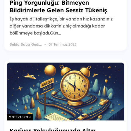
Ping Yorgunluğu: Bitmeyen
Bildirimlerle Gelen Sessiz Tükeniş
İş hayatı dijitalleştikçe, bir yandan hız kazandınız
diğer yandansa dikkatiniz hiç olmadığı kadar
bölünmeye başladı.Gün...
Selda Saba Gedi...
07 Temmuz 2025
MOTIVASYON
Kariyer Yolculuğunuzda Altın