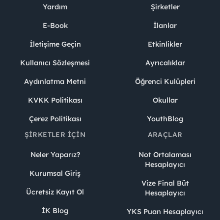
Yardım
Şirketler
E-Book
İlanlar
İletişime Geçin
Etkinlikler
Kullanıcı Sözleşmesi
Ayrıcalıklar
Aydınlatma Metni
Öğrenci Kulüpleri
KVKK Politikası
Okullar
Çerez Politikası
YouthBlog
ŞIRKETLER İÇIN
ARAÇLAR
Neler Yaparız?
Not Ortalaması
Hesaplayıcı
Kurumsal Giriş
Vize Final Büt
Ücretsiz Kayıt Ol
Hesaplayıcı
İK Blog
YKS Puan Hesaplayıcı