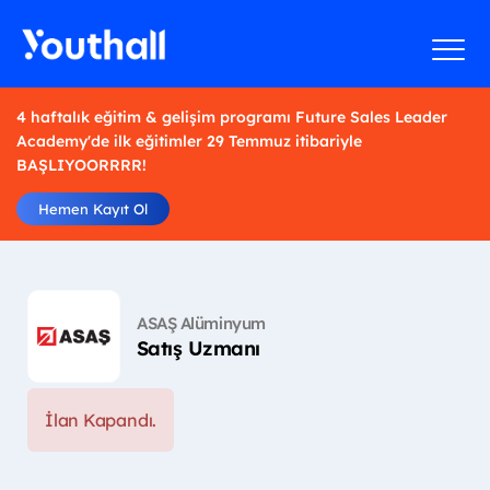
4 haftalık eğitim & gelişim programı Future Sales Leader
Academy'de ilk eğitimler 29 Temmuz itibariyle
BAŞLIYOORRRR!
Hemen Kayıt Ol
ASAŞ Alüminyum
Satış Uzmanı
İlan Kapandı.