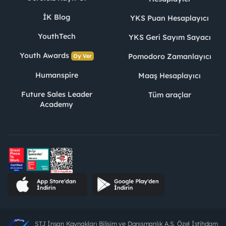
İK Blog
YKS Puan Hesaplayıcı
YouthTech
YKS Geri Sayım Sayacı
Youth Awards
Pomodoro Zamanlayıcı
Oy Ver
Humanspire
Maaş Hesaplayıcı
Future Sales Leader
Tüm araçlar
Academy
STJ İnsan Kaynakları Bilişim ve Danışmanlık A.Ş. Özel İstihdam