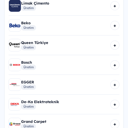
Limak Çimento
+
Üretim
Beko
+
Üretim
Queen Türkiye
+
Üretim
Bosch
+
Üretim
EGGER
+
Üretim
De-Ka Elektroteknik
+
Üretim
Grand Carpet
+
Üretim