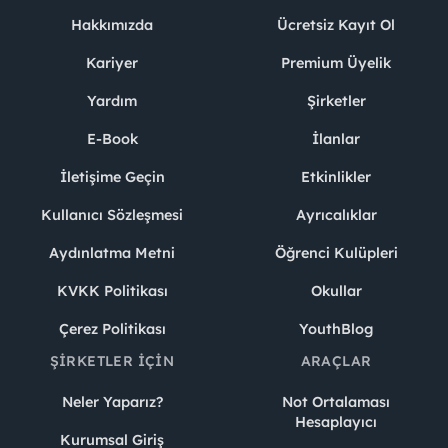
Hakkımızda
Ücretsiz Kayıt Ol
Kariyer
Premium Üyelik
Yardım
Şirketler
E-Book
İlanlar
İletişime Geçin
Etkinlikler
Kullanıcı Sözleşmesi
Ayrıcalıklar
Aydınlatma Metni
Öğrenci Kulüpleri
KVKK Politikası
Okullar
Çerez Politikası
YouthBlog
ŞIRKETLER İÇIN
ARAÇLAR
Neler Yaparız?
Not Ortalaması
Hesaplayıcı
Kurumsal Giriş