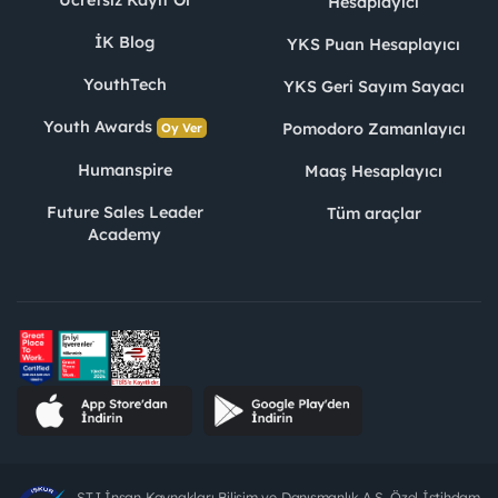
Hesaplayıcı
İK Blog
YKS Puan Hesaplayıcı
YouthTech
YKS Geri Sayım Sayacı
Youth Awards
Pomodoro Zamanlayıcı
Oy Ver
Humanspire
Maaş Hesaplayıcı
Future Sales Leader
Tüm araçlar
Academy
STJ İnsan Kaynakları Bilişim ve Danışmanlık A.Ş. Özel İstihdam