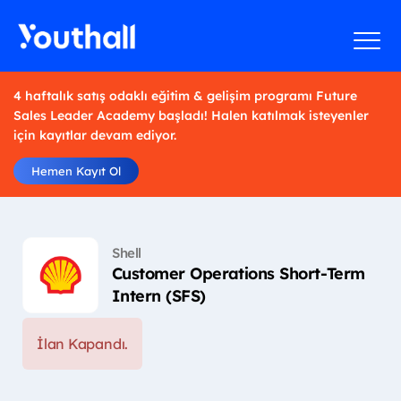
4 haftalık satış odaklı eğitim & gelişim programı Future
Sales Leader Academy başladı! Halen katılmak isteyenler
için kayıtlar devam ediyor.
Hemen Kayıt Ol
Shell
Customer Operations Short-Term
Intern (SFS)
İlan Kapandı.