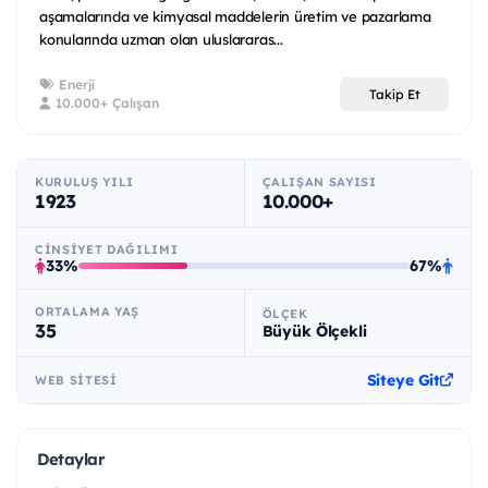
aşamalarında ve kimyasal maddelerin üretim ve pazarlama
konularında uzman olan uluslararas...
Enerji
Takip Et
10.000+ Çalışan
KURULUŞ YILI
ÇALIŞAN SAYISI
1923
10.000+
CINSIYET DAĞILIMI
33%
67%
ORTALAMA YAŞ
ÖLÇEK
35
Büyük Ölçekli
Siteye Git
WEB SITESI
Detaylar