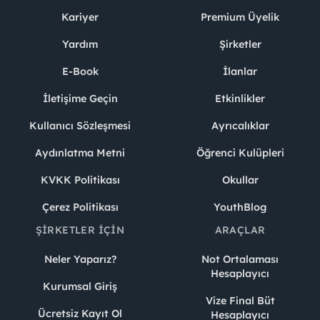
Kariyer
Premium Üyelik
Yardım
Şirketler
E-Book
İlanlar
İletişime Geçin
Etkinlikler
Kullanıcı Sözleşmesi
Ayrıcalıklar
Aydınlatma Metni
Öğrenci Kulüpleri
KVKK Politikası
Okullar
Çerez Politikası
YouthBlog
ŞIRKETLER İÇIN
ARAÇLAR
Neler Yaparız?
Not Ortalaması
Hesaplayıcı
Kurumsal Giriş
Vize Final Büt
Ücretsiz Kayıt Ol
Hesaplayıcı