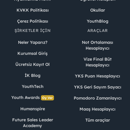
KVKK Politikası
Okullar
Çerez Politikası
YouthBlog
ŞIRKETLER İÇIN
ARAÇLAR
Neler Yaparız?
Not Ortalaması
Hesaplayıcı
Kurumsal Giriş
Vize Final Büt
Ücretsiz Kayıt Ol
Hesaplayıcı
İK Blog
YKS Puan Hesaplayıcı
YouthTech
YKS Geri Sayım Sayacı
Youth Awards
Pomodoro Zamanlayıcı
Oy Ver
Humanspire
Maaş Hesaplayıcı
Future Sales Leader
Tüm araçlar
Academy