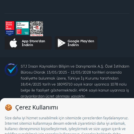
STJ İnsan Kaynakları Bilişim ve Danışmanlık A.Ş. Özel İstihdam
Bürosu Olarak 13/05/2025 - 12/05/2028 tarihleri arasında
faaliyette bulunmak üzere, Türkiye İş Kurumu tarafından
18/04/2025 tarih ve 18095710 sayılı karar uyarınca 1078 nolu
belge ile faaliyet göstermektedir. 4904 sayılı kanun uyarınca iş
arayanlardan ücret alınması yasaktır.