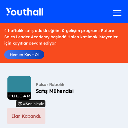
4 haftalık satış odaklı eğitim & gelişim programı Future
Sales Leader Academy başladı! Halen katılmak isteyenler
için kayıtlar devam ediyor.
Hemen Kayıt Ol
Pulsar Robotik
Satış Mühendisi
#Seninleyiz
İlan Kapandı.