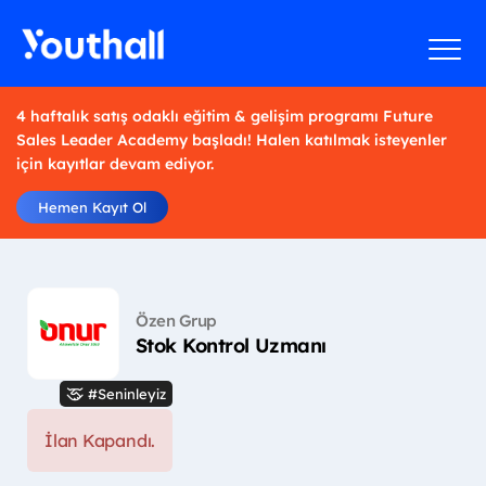
4 haftalık satış odaklı eğitim & gelişim programı Future
Sales Leader Academy başladı! Halen katılmak isteyenler
için kayıtlar devam ediyor.
Hemen Kayıt Ol
Özen Grup
Stok Kontrol Uzmanı
#Seninleyiz
İlan Kapandı.