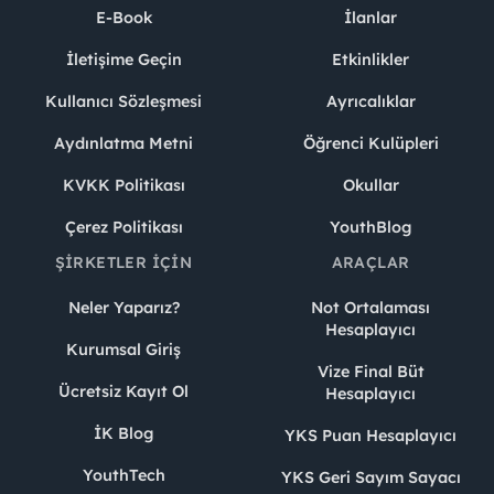
E-Book
İlanlar
İletişime Geçin
Etkinlikler
Kullanıcı Sözleşmesi
Ayrıcalıklar
Aydınlatma Metni
Öğrenci Kulüpleri
KVKK Politikası
Okullar
Çerez Politikası
YouthBlog
ŞIRKETLER İÇIN
ARAÇLAR
Neler Yaparız?
Not Ortalaması
Hesaplayıcı
Kurumsal Giriş
Vize Final Büt
Ücretsiz Kayıt Ol
Hesaplayıcı
İK Blog
YKS Puan Hesaplayıcı
YouthTech
YKS Geri Sayım Sayacı