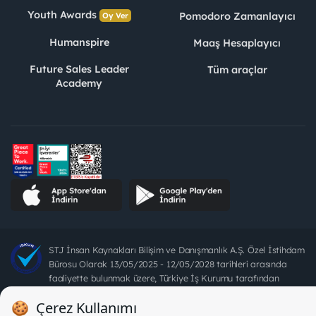
Youth Awards
Pomodoro Zamanlayıcı
Oy Ver
Humanspire
Maaş Hesaplayıcı
Future Sales Leader
Tüm araçlar
Academy
STJ İnsan Kaynakları Bilişim ve Danışmanlık A.Ş. Özel İstihdam
Bürosu Olarak 13/05/2025 - 12/05/2028 tarihleri arasında
faaliyette bulunmak üzere, Türkiye İş Kurumu tarafından
18/04/2025 tarih ve 18095710 sayılı karar uyarınca 1078 nolu
belge ile faaliyet göstermektedir. 4904 sayılı kanun uyarınca iş