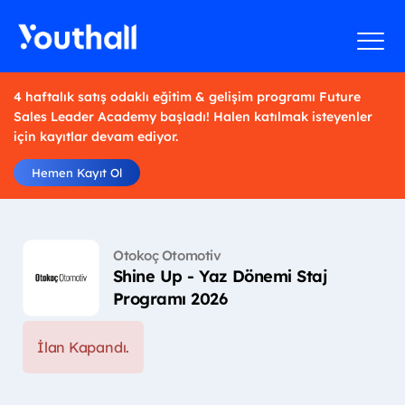
4 haftalık satış odaklı eğitim & gelişim programı Future
Sales Leader Academy başladı! Halen katılmak isteyenler
için kayıtlar devam ediyor.
Hemen Kayıt Ol
Otokoç Otomotiv
Shine Up - Yaz Dönemi Staj
Programı 2026
İlan Kapandı.