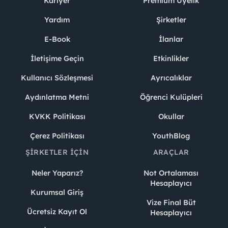
Kariyer
Premium Üyelik
Yardım
Şirketler
E-Book
İlanlar
İletişime Geçin
Etkinlikler
Kullanıcı Sözleşmesi
Ayrıcalıklar
Aydınlatma Metni
Öğrenci Kulüpleri
KVKK Politikası
Okullar
Çerez Politikası
YouthBlog
ŞIRKETLER İÇIN
ARAÇLAR
Neler Yaparız?
Not Ortalaması
Hesaplayıcı
Kurumsal Giriş
Vize Final Büt
Ücretsiz Kayıt Ol
Hesaplayıcı