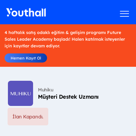
4 haftalık satış odaklı eğitim & gelişim programı Future
Sales Leader Academy başladı! Halen katılmak isteyenler
için kayıtlar devam ediyor.
Hemen Kayıt Ol
Muhiku
Müşteri Destek Uzmanı
İlan Kapandı.