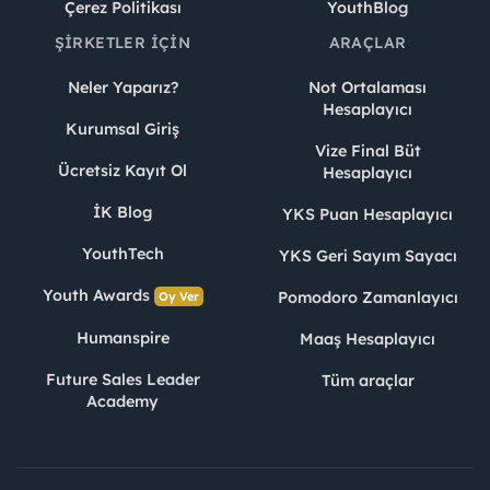
Çerez Politikası
YouthBlog
ŞIRKETLER İÇIN
ARAÇLAR
Neler Yaparız?
Not Ortalaması
Hesaplayıcı
Kurumsal Giriş
Vize Final Büt
Ücretsiz Kayıt Ol
Hesaplayıcı
İK Blog
YKS Puan Hesaplayıcı
YouthTech
YKS Geri Sayım Sayacı
Youth Awards
Pomodoro Zamanlayıcı
Oy Ver
Humanspire
Maaş Hesaplayıcı
Future Sales Leader
Tüm araçlar
Academy