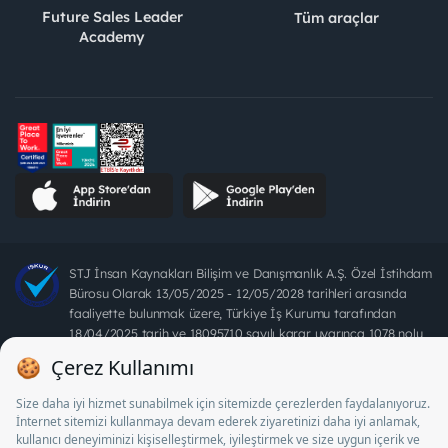
Future Sales Leader
Tüm araçlar
Academy
STJ İnsan Kaynakları Bilişim ve Danışmanlık A.Ş. Özel İstihdam
Bürosu Olarak 13/05/2025 - 12/05/2028 tarihleri arasında
faaliyette bulunmak üzere, Türkiye İş Kurumu tarafından
18/04/2025 tarih ve 18095710 sayılı karar uyarınca 1078 nolu
belge ile faaliyet göstermektedir. 4904 sayılı kanun uyarınca iş
arayanlardan ücret alınması yasaktır.