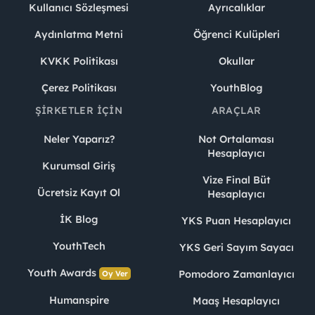
Kullanıcı Sözleşmesi
Ayrıcalıklar
Aydınlatma Metni
Öğrenci Kulüpleri
KVKK Politikası
Okullar
Çerez Politikası
YouthBlog
ŞIRKETLER İÇIN
ARAÇLAR
Neler Yaparız?
Not Ortalaması
Hesaplayıcı
Kurumsal Giriş
Vize Final Büt
Ücretsiz Kayıt Ol
Hesaplayıcı
İK Blog
YKS Puan Hesaplayıcı
YouthTech
YKS Geri Sayım Sayacı
Youth Awards
Pomodoro Zamanlayıcı
Oy Ver
Humanspire
Maaş Hesaplayıcı