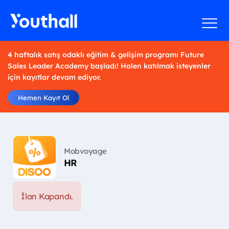
4 haftalık satış odaklı eğitim & gelişim programı Future
Sales Leader Academy başladı! Halen katılmak isteyenler
için kayıtlar devam ediyor.
Hemen Kayıt Ol
Mobvoyage
HR
İlan Kapandı.