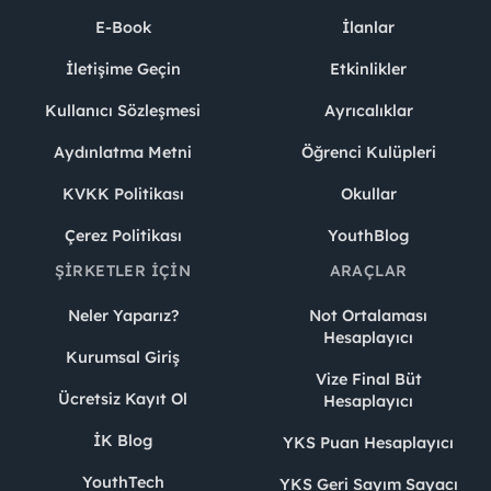
E-Book
İlanlar
İletişime Geçin
Etkinlikler
Kullanıcı Sözleşmesi
Ayrıcalıklar
Aydınlatma Metni
Öğrenci Kulüpleri
KVKK Politikası
Okullar
Çerez Politikası
YouthBlog
ŞIRKETLER İÇIN
ARAÇLAR
Neler Yaparız?
Not Ortalaması
Hesaplayıcı
Kurumsal Giriş
Vize Final Büt
Ücretsiz Kayıt Ol
Hesaplayıcı
İK Blog
YKS Puan Hesaplayıcı
YouthTech
YKS Geri Sayım Sayacı