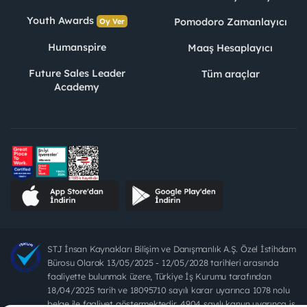
Youth Awards
Pomodoro Zamanlayıcı
Oy Ver
Humanspire
Maaş Hesaplayıcı
Future Sales Leader
Tüm araçlar
Academy
STJ İnsan Kaynakları Bilişim ve Danışmanlık A.Ş. Özel İstihdam
Bürosu Olarak 13/05/2025 - 12/05/2028 tarihleri arasında
faaliyette bulunmak üzere, Türkiye İş Kurumu tarafından
18/04/2025 tarih ve 18095710 sayılı karar uyarınca 1078 nolu
belge ile faaliyet göstermektedir. 4904 sayılı kanun uyarınca iş