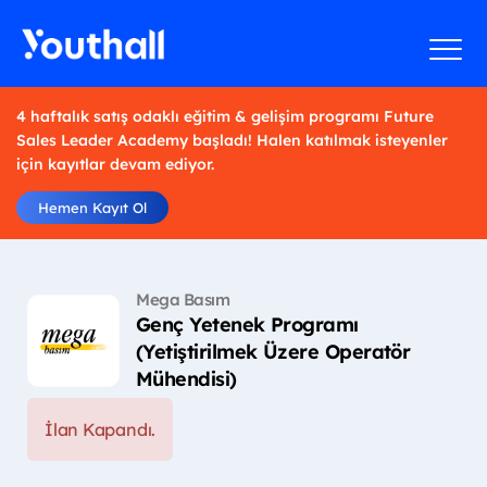
4 haftalık satış odaklı eğitim & gelişim programı Future
Sales Leader Academy başladı! Halen katılmak isteyenler
için kayıtlar devam ediyor.
Hemen Kayıt Ol
Mega Basım
Genç Yetenek Programı
(Yetiştirilmek Üzere Operatör
Mühendisi)
İlan Kapandı.