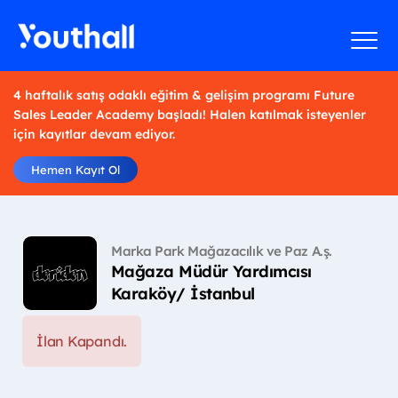
4 haftalık satış odaklı eğitim & gelişim programı Future
Sales Leader Academy başladı! Halen katılmak isteyenler
için kayıtlar devam ediyor.
Hemen Kayıt Ol
Marka Park Mağazacılık ve Paz A.ş.
Mağaza Müdür Yardımcısı
Karaköy/ İstanbul
İlan Kapandı.