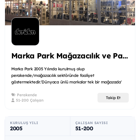
Marka Park Mağazacılık ve Paz A.ş.
Marka Park 2005 Yılında kurulmuş olup
perakende/mağazacılık sektöründe faaliyet
göstermektedir.'Dünyaca ünlü markalar tek bir mağazada'
sloganıyla birçok ü...
Perakende
Takip Et
51-200 Çalışan
KURULUŞ YILI
ÇALIŞAN SAYISI
2005
51-200