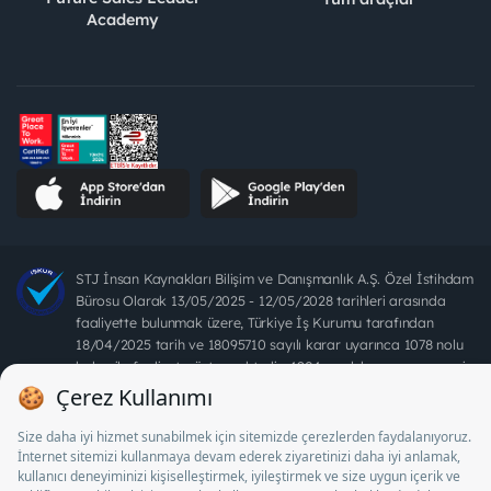
Academy
STJ İnsan Kaynakları Bilişim ve Danışmanlık A.Ş. Özel İstihdam
Bürosu Olarak 13/05/2025 - 12/05/2028 tarihleri arasında
faaliyette bulunmak üzere, Türkiye İş Kurumu tarafından
18/04/2025 tarih ve 18095710 sayılı karar uyarınca 1078 nolu
belge ile faaliyet göstermektedir. 4904 sayılı kanun uyarınca iş
arayanlardan ücret alınması yasaktır.