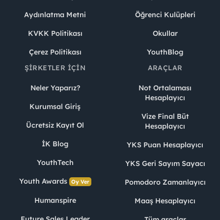
Aydınlatma Metni
Öğrenci Kulüpleri
KVKK Politikası
Okullar
Çerez Politikası
YouthBlog
ŞIRKETLER İÇIN
ARAÇLAR
Neler Yaparız?
Not Ortalaması
Hesaplayıcı
Kurumsal Giriş
Vize Final Büt
Ücretsiz Kayıt Ol
Hesaplayıcı
İK Blog
YKS Puan Hesaplayıcı
YouthTech
YKS Geri Sayım Sayacı
Youth Awards
Pomodoro Zamanlayıcı
Oy Ver
Humanspire
Maaş Hesaplayıcı
Future Sales Leader
Tüm araçlar