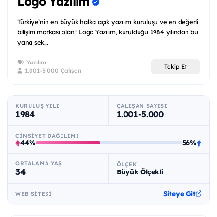
Logo Yazılım
Türkiye’nin en büyük halka açık yazılım kuruluşu ve en değerli
bilişim markası olan* Logo Yazılım, kurulduğu 1984 yılından bu
yana sek...
Yazılım
Takip Et
1.001-5.000 Çalışan
KURULUŞ YILI
ÇALIŞAN SAYISI
1984
1.001-5.000
CINSIYET DAĞILIMI
44%
56%
ORTALAMA YAŞ
ÖLÇEK
34
Büyük Ölçekli
Siteye Git
WEB SITESI