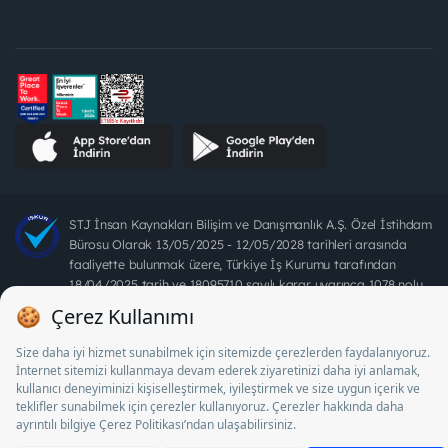
STJ İnsan Kaynakları Bilişim ve Danışmanlık A.Ş. Özel İstihdam
Bürosu Olarak 13/05/2025 - 12/05/2028 tarihleri arasında
faaliyette bulunmak üzere, Türkiye İş Kurumu tarafından
18/04/2025 tarih ve 18095710 sayılı karar uyarınca 1078 nolu
belge ile faaliyet göstermektedir. 4904 sayılı kanun uyarınca iş
arayanlardan ücret alınması yasaktır.