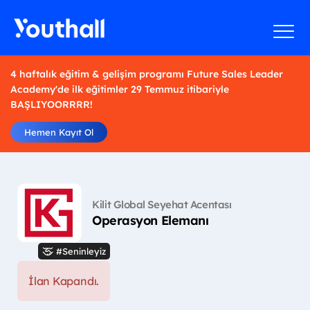
4 haftalık eğitim & gelişim programı Future Sales Leader
Academy'de ilk eğitimler 29 Temmuz itibariyle
BAŞLIYOORRRR!
Hemen Kayıt Ol
Kilit Global Seyehat Acentası
Operasyon Elemanı
#Seninleyiz
İlan Kapandı.