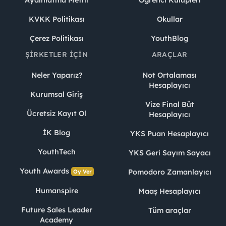
Aydınlatma Metni
Öğrenci Kulüpleri
KVKK Politikası
Okullar
Çerez Politikası
YouthBlog
ŞIRKETLER İÇIN
ARAÇLAR
Neler Yaparız?
Not Ortalaması
Hesaplayıcı
Kurumsal Giriş
Vize Final Büt
Ücretsiz Kayıt Ol
Hesaplayıcı
İK Blog
YKS Puan Hesaplayıcı
YouthTech
YKS Geri Sayım Sayacı
Youth Awards
Pomodoro Zamanlayıcı
Oy Ver
Humanspire
Maaş Hesaplayıcı
Future Sales Leader
Tüm araçlar
Academy