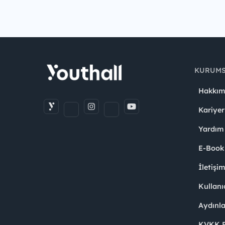
KURUM
Hakkım
Kariyer
Yardım
E-Book
İletişi
Kullanı
Aydınl
KVKK Po