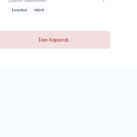
Çalışma Lokasyonları
2
İstanbul
Hibrit
İlan Kapandı.