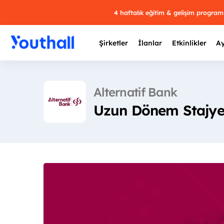
4 haftalık eğitim & gelişim progra
Şirketler
İlanlar
Etkinlikler
Ay
Alternatif Bank
Uzun Dönem Stajyer
Y
29 