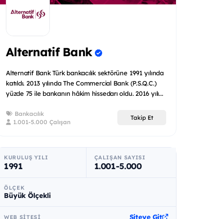
Alternatif Bank
Alternatif Bank Türk bankacılık sektörüne 1991 yılında
katıldı. 2013 yılında The Commercial Bank (P.S.Q.C.)
yüzde 75 ile bankanın hâkim hissedarı oldu. 2016 yılı...
Bankacılık
Takip Et
1.001-5.000 Çalışan
KURULUŞ YILI
ÇALIŞAN SAYISI
1991
1.001-5.000
ÖLÇEK
Büyük Ölçekli
Siteye Git
WEB SITESI