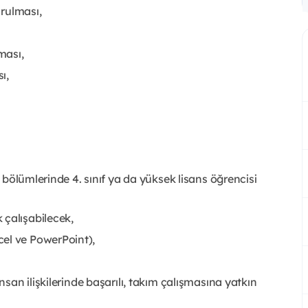
urulması,
ması,
ı,
ns bölümlerinde 4. sınıf ya da yüksek lisans öğrencisi
 çalışabilecek,
cel ve PowerPoint),
insan ilişkilerinde başarılı, takım çalışmasına yatkın