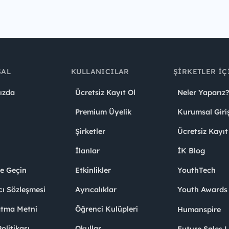
SAL
KULLANICILAR
ŞIRKETLER İÇ
ızda
Ücretsiz Kayıt Ol
Neler Yaparız?
Premium Üyelik
Kurumsal Giri
Şirketler
Ücretsiz Kayıt
İlanlar
İK Blog
me Geçin
Etkinlikler
YouthTech
cı Sözleşmesi
Ayrıcalıklar
Youth Award
atma Metni
Öğrenci Kulüpleri
Humanspire
litikası
Okullar