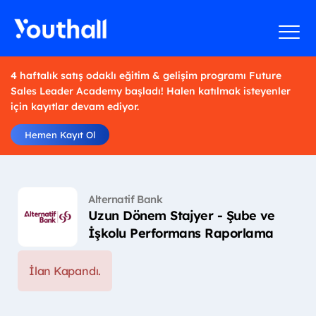
4 haftalık satış odaklı eğitim & gelişim programı Future
Sales Leader Academy başladı! Halen katılmak isteyenler
için kayıtlar devam ediyor.
Hemen Kayıt Ol
Alternatif Bank
Uzun Dönem Stajyer - Şube ve
İşkolu Performans Raporlama
İlan Kapandı.