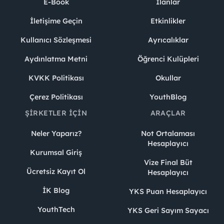
E-Book
İlanlar
İletişime Geçin
Etkinlikler
Kullanıcı Sözleşmesi
Ayrıcalıklar
Aydınlatma Metni
Öğrenci Kulüpleri
KVKK Politikası
Okullar
Çerez Politikası
YouthBlog
ŞIRKETLER İÇIN
ARAÇLAR
Neler Yaparız?
Not Ortalaması
Hesaplayıcı
Kurumsal Giriş
Vize Final Büt
Ücretsiz Kayıt Ol
Hesaplayıcı
İK Blog
YKS Puan Hesaplayıcı
YouthTech
YKS Geri Sayım Sayacı