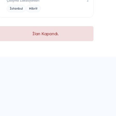
Çalışma Lokasyonları
2
İstanbul
Hibrit
İlan Kapandı.