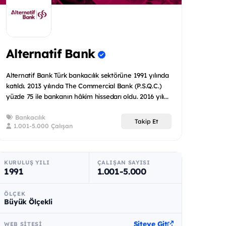
Alternatif Bank
Alternatif Bank Türk bankacılık sektörüne 1991 yılında
katıldı. 2013 yılında The Commercial Bank (P.S.Q.C.)
yüzde 75 ile bankanın hâkim hissedarı oldu. 2016 yılı...
Bankacılık
Takip Et
1.001-5.000 Çalışan
KURULUŞ YILI
ÇALIŞAN SAYISI
1991
1.001-5.000
ÖLÇEK
Büyük Ölçekli
Siteye Git
WEB SITESI