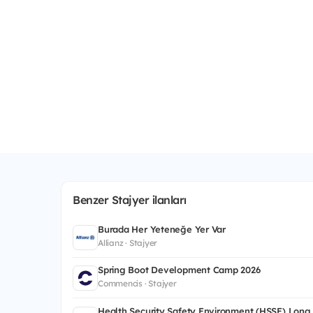
Benzer Stajyer ilanları
Burada Her Yeteneğe Yer Var
Allianz · Stajyer
Spring Boot Development Camp 2026
Commencis · Stajyer
Health Security Safety Environment (HSSE) Long