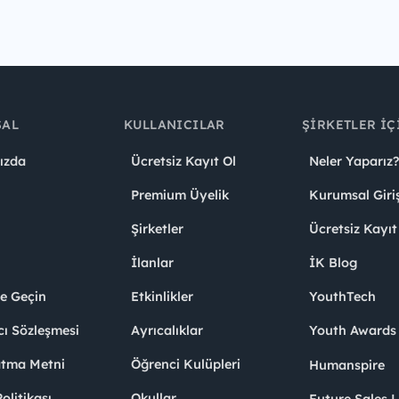
SAL
KULLANICILAR
ŞIRKETLER İÇ
ızda
Ücretsiz Kayıt Ol
Neler Yaparız?
Premium Üyelik
Kurumsal Giri
Şirketler
Ücretsiz Kayıt
İlanlar
İK Blog
me Geçin
Etkinlikler
YouthTech
cı Sözleşmesi
Ayrıcalıklar
Youth Award
atma Metni
Öğrenci Kulüpleri
Humanspire
litikası
Okullar