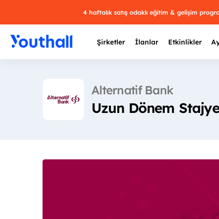
4 haftalık satış odaklı eğitim & gelişim prog
Şirketler
İlanlar
Etkinlikler
Ay
Alternatif Bank
Uzun Dönem Stajye
Y
29 