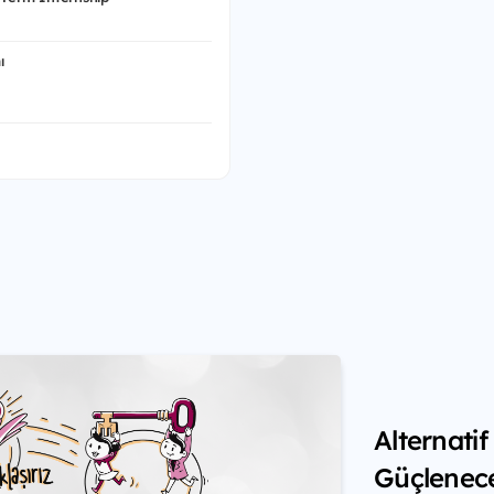
ı
Alternati
Güçlenec