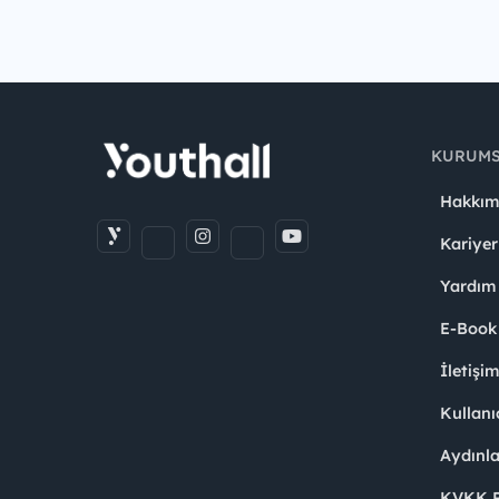
KURUM
Hakkım
Kariyer
Yardım
E-Book
İletişi
Kullanı
Aydınl
KVKK Po