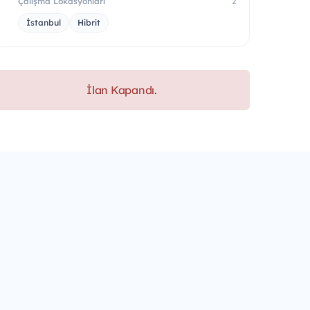
Çalışma Lokasyonları
2
İstanbul
Hibrit
İlan Kapandı.