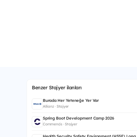
Benzer Stajyer ilanları
Burada Her Yeteneğe Yer Var
Allianz · Stajyer
Spring Boot Development Camp 2026
Commencis · Stajyer
Health Security Safety Environment (HSSE) Long