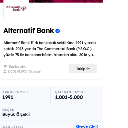
Alternatif Bank
Alternatif Bank Türk bankacılık sektörüne 1991 yılında
katıldı. 2013 yılında The Commercial Bank (P.S.Q.C.)
yüzde 75 ile bankanın hâkim hissedarı oldu. 2016 yılı...
Bankacılık
Takip Et
1.001-5.000 Çalışan
KURULUŞ YILI
ÇALIŞAN SAYISI
1991
1.001-5.000
ÖLÇEK
Büyük Ölçekli
Siteye Git
WEB SITESI