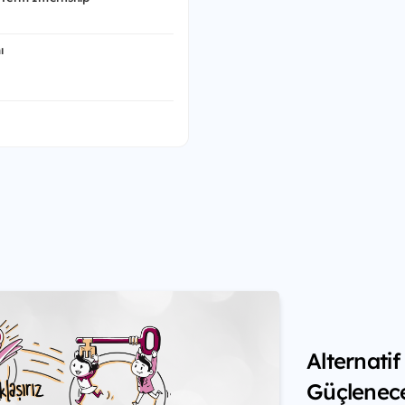
ı
Alternati
Güçlenec