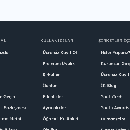
SAL
KULLANICILAR
ŞIRKETLER İÇ
ızda
Ücretsiz Kayıt Ol
Neler Yaparız?
Premium Üyelik
Kurumsal Giri
Şirketler
Ücretsiz Kayıt
İlanlar
İK Blog
me Geçin
Etkinlikler
YouthTech
cı Sözleşmesi
Ayrıcalıklar
Youth Award
atma Metni
Öğrenci Kulüpleri
Humanspire
litikası
Okullar