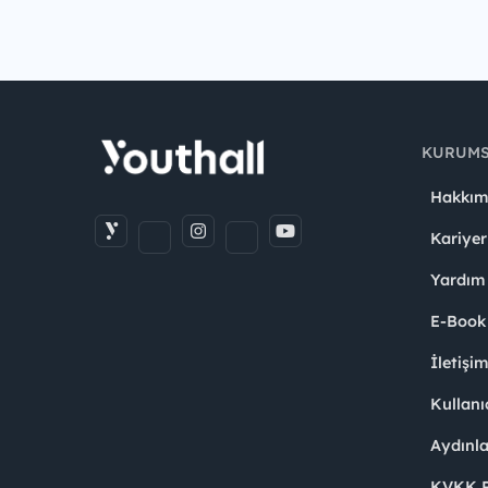
KURUM
Hakkım
Kariyer
Yardım
E-Book
İletişi
Kullanı
Aydınl
KVKK Po