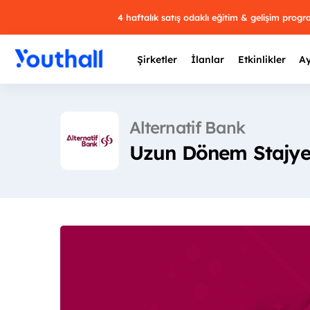
4 haftalık satış odaklı eğitim & gelişim prog
Şirketler
İlanlar
Etkinlikler
Ay
Alternatif Bank
Uzun Dönem Stajyer
Y
29 