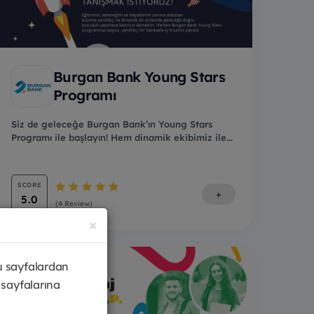
Burgan Bank Young Stars
Programı
Siz de geleceğe Burgan Bank’ın Young Stars
Programı ile başlayın! Hem dinamik ekibimiz ile...
SCORE
+
5.0
(4 Review)
×
u sayfalardan
 sayfalarına