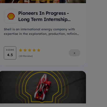
Pioneers In Progress -
Long Term Internship
Progra...
Shell is an international energy company with
expertise in the exploration, production, refining
and...
SCORE
+
4.5
(10 Review)