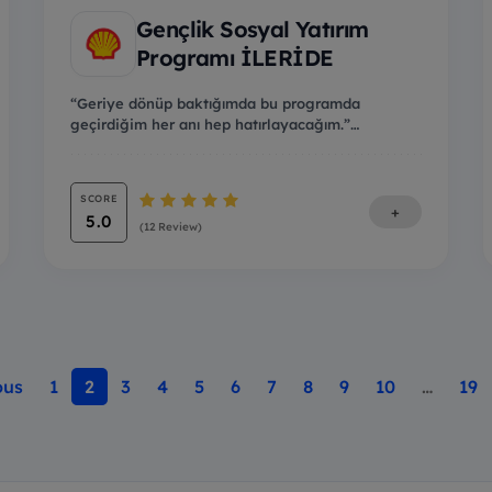
Gençlik Sosyal Yatırım
Programı İLERİDE
“Geriye dönüp baktığımda bu programda
geçirdiğim her anı hep hatırlayacağım.”
“Türkiye’nin dört bir...
SCORE
+
5.0
(12 Review)
ous
1
2
3
4
5
6
7
8
9
10
…
19