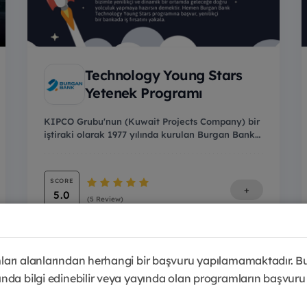
Technology Young Stars
Yetenek Programı
KIPCO Grubu'nun (Kuwait Projects Company) bir
iştiraki olarak 1977 yılında kurulan Burgan Bank
Grubu...
SCORE
+
5.0
(5 Review)
arı alanlarından herhangi bir başvuru yapılamamaktadır. B
nda bilgi edinebilir veya yayında olan programların başvuru