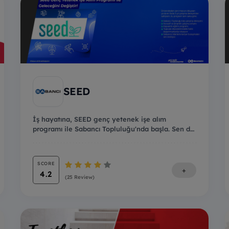
SEED
İş hayatına, SEED genç yetenek işe alım
programı ile Sabancı Topluluğu'nda başla. Sen de
programa ka...
SCORE
+
4.2
(25 Review)