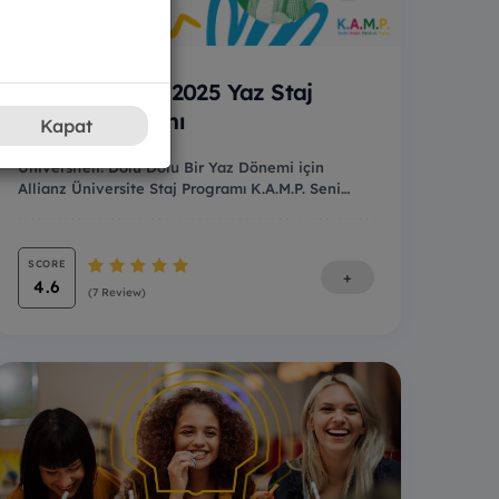
K.A.M.P. 2025 Yaz Staj
Programı
Kapat
Üniversiteli! Dolu Dolu Bir Yaz Dönemi için
Allianz Üniversite Staj Programı K.A.M.P. Seni
Bekl...
SCORE
+
4.6
(7 Review)