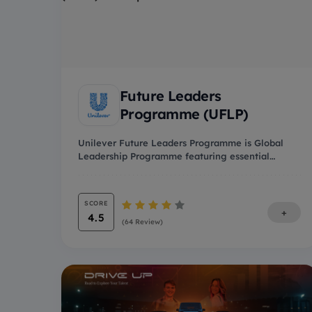
Future Leaders
Programme (UFLP)
Unilever Future Leaders Programme is Global
Leadership Programme featuring essential
trainings and r...
SCORE
+
4.5
(64 Review)