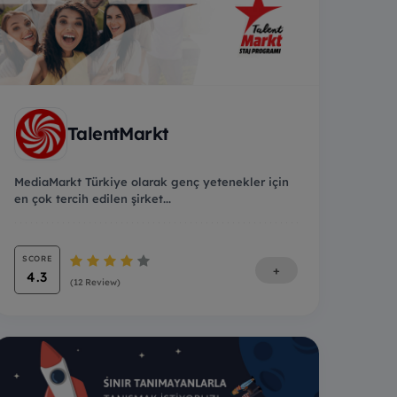
TalentMarkt
MediaMarkt Türkiye olarak genç yetenekler için
en çok tercih edilen şirket...
SCORE
+
4.3
(12 Review)