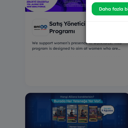
Daha fazla bi
Satış Yönetici Adayı
Programı
We support women’s presence in workforce. This
program is designed to aim at women who are
int...