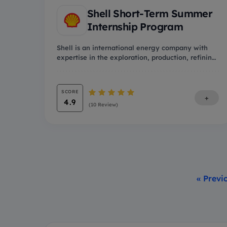
Shell Short-Term Summer
Internship Program
Shell is an international energy company with
expertise in the exploration, production, refining
and...
SCORE
+
4.9
(10 Review)
« Previ