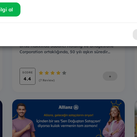
lgi al
Bright Yetenek Programı
Brisa Hakkında Sabancı Holding ve Bridgestone
Corporation ortaklığında, 50 yılı aşkın süredir
yolla...
SCORE
+
4.4
(7 Review)