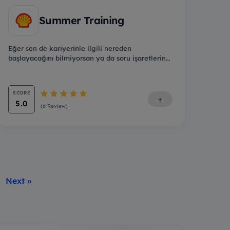
Summer Training
Eğer sen de kariyerinle ilgili nereden
başlayacağını bilmiyorsan ya da soru işaretlerin
varsa bu pro...
SCORE
+
5.0
(6 Review)
Next »