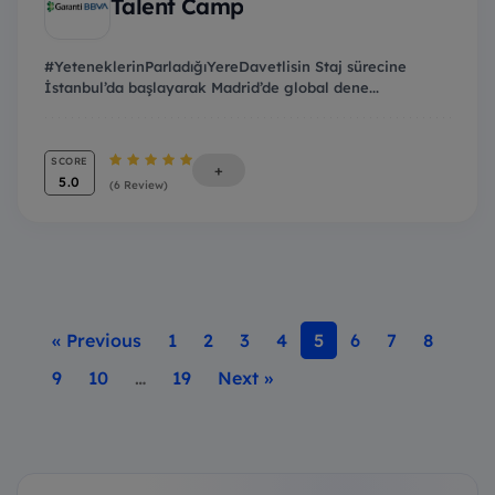
Talent Camp
#YeteneklerinParladığıYereDavetlisin Staj sürecine
İstanbul’da başlayarak Madrid’de global dene...
SCORE
+
5.0
(6 Review)
« Previous
1
2
3
4
5
6
7
8
9
10
…
19
Next »