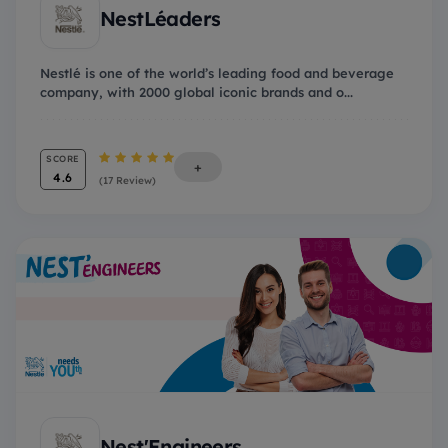
NestLéaders
Nestlé is one of the world’s leading food and beverage
company, with 2000 global iconic brands and o...
SCORE
+
4.6
(17 Review)
Nest'Engineers