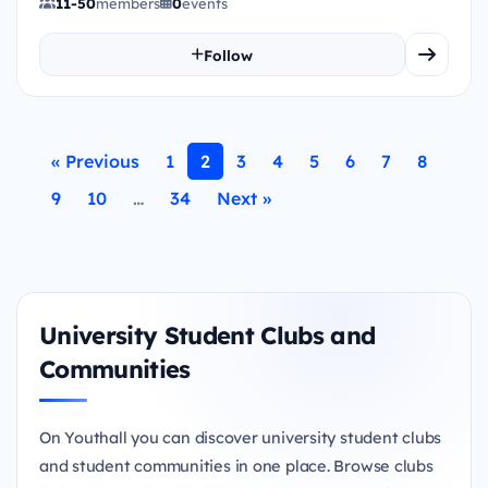
11-50
members
0
events
Follow
« Previous
1
2
3
4
5
6
7
8
9
10
…
34
Next »
University Student Clubs and
Communities
On Youthall you can discover university student clubs
and student communities in one place. Browse clubs