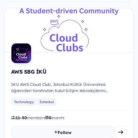
AWS SBG İKÜ
IKU AWS Cloud Club, Istanbul Kültür Üniversitesi
öğrencileri tarafından bulut bilişim teknolojilerini
öğrenmek, paylaşma...
Technology
İstanbul
11-50
members
0
events
Follow