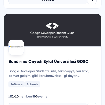
Bandırma Onyedi Eylül Üniversitesi GDSC
Google Developer Student Clubs, teknolojiye, yazılıma,
kariyer gelişimi gibi konulara&nbsp;ilgi duyan
&ouml;ğrencileri b...
Software
Balıkesir
2-10
members
0
events