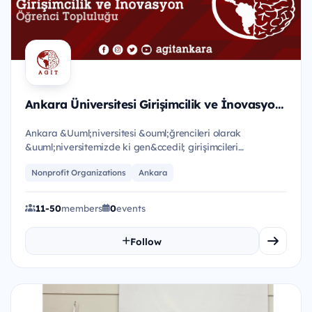
Ankara Üniversitesi Girişimcilik ve İnovasyon Topluluğu
Ankara &Uuml;niversitesi &ouml;ğrencileri olarak
&uuml;niversitemizde ki gen&ccedil; girişimcileri
desteklemek adına &uu...
Nonprofit Organizations
Ankara
11-50
members
0
events
Follow