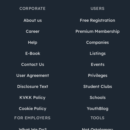
CORPORATE
USERS
About us
Free Registration
Career
Premium Membership
Help
Companies
E-Book
Listings
Contact Us
Events
User Agreement
Privileges
Disclosure Text
Student Clubs
KVKK Policy
Schools
Cookie Policy
YouthBlog
FOR EMPLOYERS
TOOLS
What We Do?
Not Ortalaması