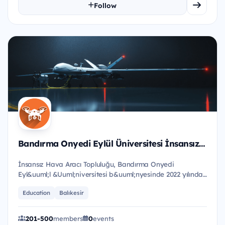
Follow
Bandırma Onyedi Eylül Üniversitesi İnsansız Hava Aracı Topluluğu
İnsansız Hava Aracı Topluluğu, Bandırma Onyedi
Eyl&uuml;l &Uuml;niversitesi b&uuml;nyesinde 2022 yılında
kurulmuş olup,...
Education
Balıkesir
201-500
members
0
events