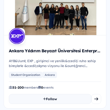
Ankara Yıldırım Beyazıt Üniversitesi Enterprise Experience and Project Community (EXP)
AYB&Uuml; EXP , girişimci ve yenilik&ccedil;i ruha sahip
bireylerle &ccedil;alışma vizyonu ile &ouml;ğrenci
kul&uuml;ple...
Student Organization
Ankara
51-200
members
0
events
Follow