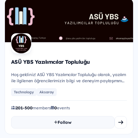
ASÜ YBS Yazılımcılar Topluluğu
Hoş geldiniz! ASÜ YBS Yazılımcılar Topluluğu olarak, yazılım
ile ilgilenen öğrencilerimizin bilgi ve deneyim paylaşımını...
Technology
Aksaray
201-500
members
0
events
Follow