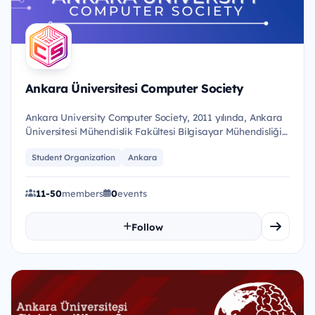
Ankara Üniversitesi Computer Society
Ankara University Computer Society, 2011 yılında, Ankara
Üniversitesi Mühendislik Fakültesi Bilgisayar Mühendisliği
Bölü...
Student Organization
Ankara
11-50
members
0
events
Follow