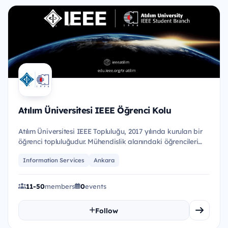
Atılım Üniversitesi IEEE Öğrenci Kolu
Atılım Üniversitesi IEEE Topluluğu, 2017 yılında kurulan bir
öğrenci topluluğudur. Mühendislik alanındaki öğrencileri
bi...
Information Services
Ankara
11-50
members
0
events
Follow