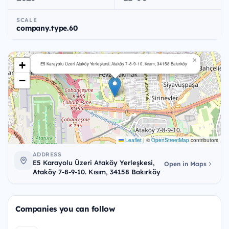
SCALE
company.type.60
×
+
E5 Karayolu Üzeri Ataköy Yerleşkesi, Ataköy 7-8-9-10. Kısım, 34158 Bakırköy
−
Leaflet
|
©
OpenStreetMap
contributors
ADDRESS
E5 Karayolu Üzeri Ataköy Yerleşkesi,
Open in Maps
Ataköy 7-8-9-10. Kısım, 34158 Bakırköy
Companies you can follow