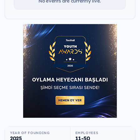
No events are currently live.
YEAR OF FOUNDING
EMPLOYEES
2025
11-50