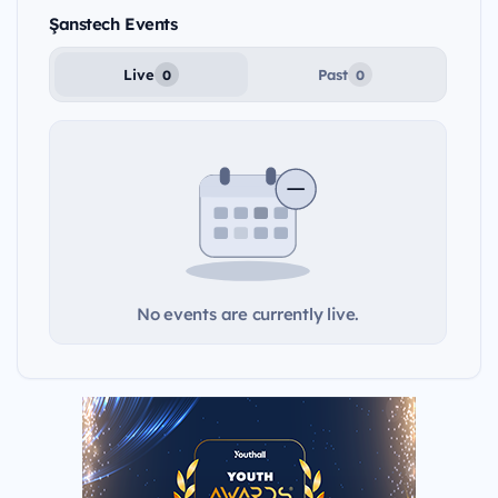
Şanstech Events
Live
Past
0
0
No events are currently live.