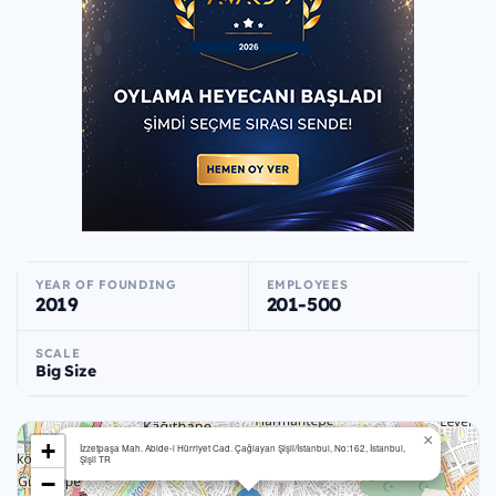
YEAR OF FOUNDING
EMPLOYEES
2019
201-500
SCALE
Big Size
×
+
İzzetpaşa Mah. Abide-i Hürriyet Cad. Çağlayan Şişli/İstanbul, No:162, İstanbul,
Şişli TR
−