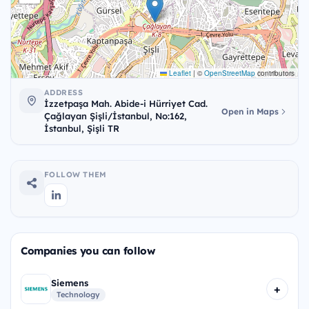
Leaflet
|
©
OpenStreetMap
contributors
ADDRESS
İzzetpaşa Mah. Abide-i Hürriyet Cad.
Open in Maps
Çağlayan Şişli/İstanbul, No:162,
İstanbul, Şişli TR
FOLLOW THEM
Companies you can follow
Siemens
+
Technology