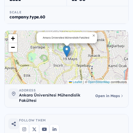
SCALE
company.type.60
×
+
Ankara Üniversitesi Mühendislik Fakültesi
−
Leaflet
|
©
OpenStreetMap
contributors
ADDRESS
Ankara Üniversitesi Mühendislik
Open in Maps
Fakültesi
FOLLOW THEM