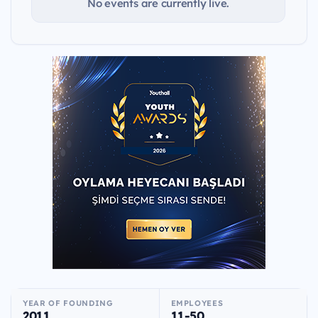
No events are currently live.
YEAR OF FOUNDING
EMPLOYEES
2011
11-50