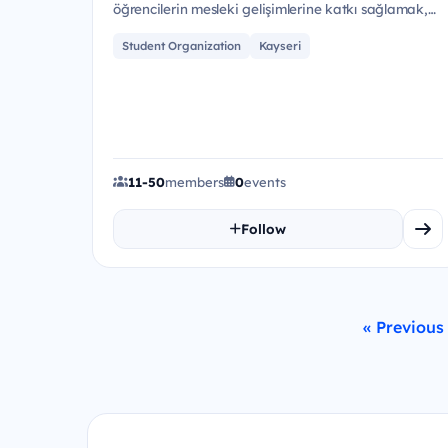
öğrencilerin mesleki gelişimlerine katkı sağlamak,
kariyer fırsatlarıyl...
Student Organization
Kayseri
11-50
members
0
events
Follow
« Previous