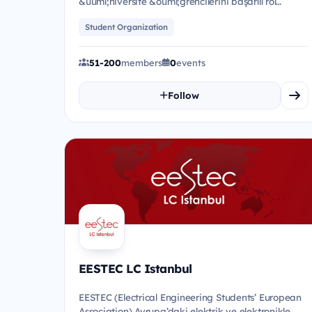
&uuml;niversite &ouml;ğrencilerini başarılı rol
modeller ile bir araya getirerek...
Student Organization
51-200
members
0
events
Follow
EESTEC LC Istanbul
EESTEC (Electrical Engineering Students’ European
Association) Avrupa’daki elektrik ve elektronikle