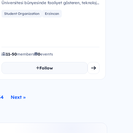
Üniversitesi bünyesinde faaliyet gösteren, teknoloji
ve girişimcilik alanl...
Student Organization
Erzincan
11-50
members
0
events
Follow
34
Next »