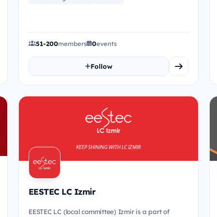
51-200
members
0
events
Follow
EESTEC LC Izmir
EESTEC LC (local committee) Izmir is a part of