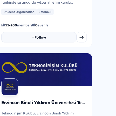
tarihinde şu anda da y&ouml;netim kurulu
başkanımız olan Ey&uuml;p AYDIN tara...
Student Organization
İstanbul
51-200
members
0
events
Follow
Erzincan Binali Yıldırım Üniversitesi Tekno Girişim kulübü
Teknogirişim Kulübü, Erzincan Binali Yıldırım