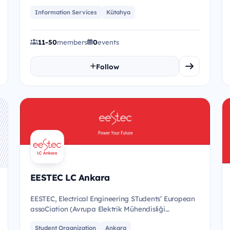
teknoloji,bilişim ve yazılım top...
Information Services
Kütahya
11-50
members
0
events
Follow
EESTEC LC Ankara
EESTEC, Electrical Engineering STudents’ European
assoCiation (Avrupa Elektrik Mühendisliği
Öğrencileri Örgütlenmesi) ba...
Student Organization
Ankara