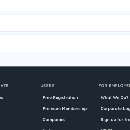
ATE
USERS
FOR EMPLOYE
us
Free Registration
What We Do?
Premium Membership
Corporate Log
Companies
Sign up for fr