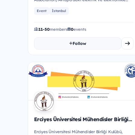
ilgili alanlarda müh...
Event
İstanbul
11-50
members
0
events
Follow
Erciyes Üniversitesi Mühendisler Birliği Kulübü
Erciyes Üniversitesi Mühendisler Birliği Kulübü,