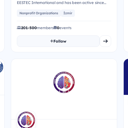
EESTEC International and has been active since
2011 and it is based on Do...
Nonprofit Organizations
İzmir
201-500
members
0
events
Follow