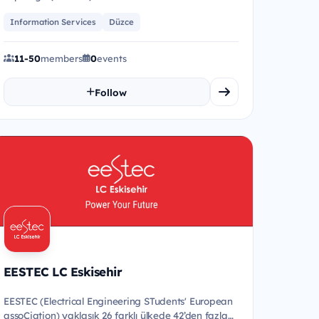
Information Services
Düzce
11-50
members
0
events
Follow
EESTEC LC Eskisehir
EESTEC (Electrical Engineering STudents' European
assoCiation) yaklaşık 26 farklı ülkede 42’den fazla