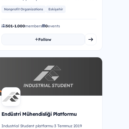
şubeye sahip Avrup...
Nonprofit Organizations
Eskişehir
501-1.000
members
0
events
Follow
Endüstri Mühendisliği Platformu
Industrial Student platformu 3 Temmuz 2019