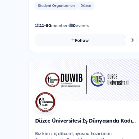
Akademik, sos...
Student Organization
Düzce
11-50
members
0
events
Follow
Düzce Üniversitesi İş Dünyasında Kadın Topluluğu
Biz kimiz iş d&uuml;nyasına hazırlanan