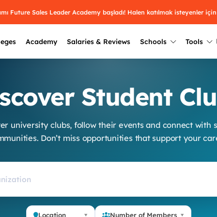
ramı Future Sales Leader Academy başladı! Halen katılmak isteyenler için
leges
Academy
Salaries & Reviews
Schools
Tools
Winners
Results from past years
scover Student Cl
2025
Winners
Üniversite kulüplerin
keşfet.
Youth Awards 2026
2024
Winners
er university clubs, follow their events and connect with 
Türkiye ve dünyadak
Pick the best across 29
munities. Don’t miss opportunities that support your car
hakkında bilgi al.
categories.
2023
Winners
Farklı liseleri incel
Vote now
2022
yakından tanı.
Winners
Location
Number of Members