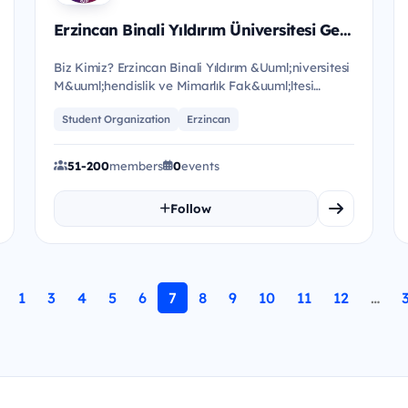
Erzincan Binali Yıldırım Üniversitesi Genç ve Yenilikçi Beyinler Kulübü
Biz Kimiz? Erzincan Binali Yıldırım &Uuml;niversitesi
M&uuml;hendislik ve Mimarlık Fak&uuml;ltesi
b&uuml;nyesinde bul...
Student Organization
Erzincan
51-200
members
0
events
Follow
1
3
4
5
6
7
8
9
10
11
12
…