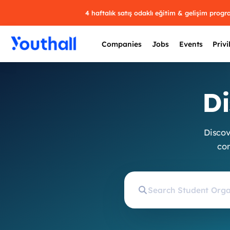
4 haftalık satış odaklı eğitim & gelişim prog
Companies
Jobs
Events
Privi
Di
Discov
com