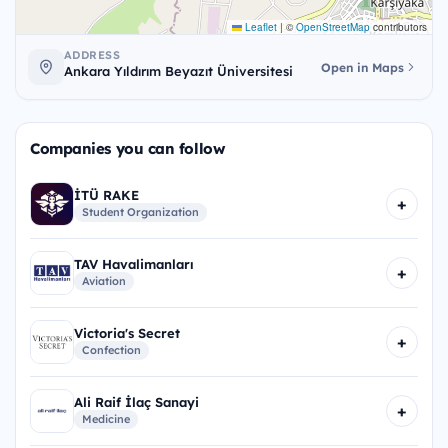
Leaflet
|
©
OpenStreetMap
contributors
ADDRESS
Open in Maps
Ankara Yıldırım Beyazıt Üniversitesi
Companies you can follow
İTÜ RAKE
+
Student Organization
TAV Havalimanları
+
Aviation
Victoria's Secret
+
Confection
Ali Raif İlaç Sanayi
+
Medicine