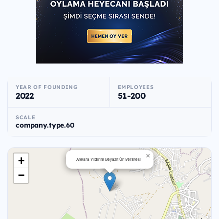
YEAR OF FOUNDING
EMPLOYEES
2022
51-200
SCALE
company.type.60
×
+
Ankara Yıldırım Beyazıt Üniversitesi
−