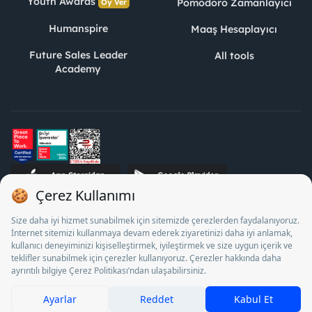
Youth Awards
Pomodoro Zamanlayıcı
Oy Ver
Humanspire
Maaş Hesaplayıcı
Future Sales Leader
All tools
Academy
STJ Human Resources Informatics and Consultancy Inc. as a
Private Employment Agency to operate between 13/05/2025 -
12/05/2028, Turkey Employment Agency by 18/04/2025 date
and 18095710 numbered decision in accordance with the
document No. 1078 operates with. Pursuant to Law No. 4904,
it is forbidden to charge fees from job seekers.