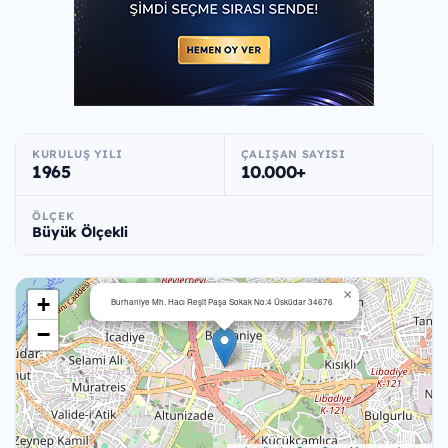
KURULUŞ YILI
ÇALIŞAN SAYISI
1965
10.000+
ÖLÇEK
Büyük Ölçekli
×
+
Burhaniye Mh. Hacı Reşit Paşa Sokak No:4 Üsküdar 34676
−