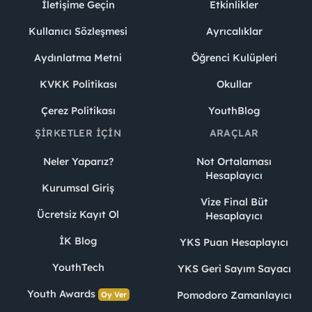
İletişime Geçin
Etkinlikler
Kullanıcı Sözleşmesi
Ayrıcalıklar
Aydınlatma Metni
Öğrenci Kulüpleri
KVKK Politikası
Okullar
Çerez Politikası
YouthBlog
ŞIRKETLER İÇIN
ARAÇLAR
Neler Yaparız?
Not Ortalaması
Hesaplayıcı
Kurumsal Giriş
Vize Final Büt
Ücretsiz Kayıt Ol
Hesaplayıcı
İK Blog
YKS Puan Hesaplayıcı
YouthTech
YKS Geri Sayım Sayacı
Youth Awards
Pomodoro Zamanlayıcı
Oy Ver