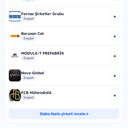
Fernas Şirketler Grubu
+
İnşaat
Borusan Cat
+
İnşaat
MODULE-T PREFABRİK
+
İnşaat
Nova Global
+
İnşaat
FCB Mühendislik
+
İnşaat
Daha fazla şirketi incele