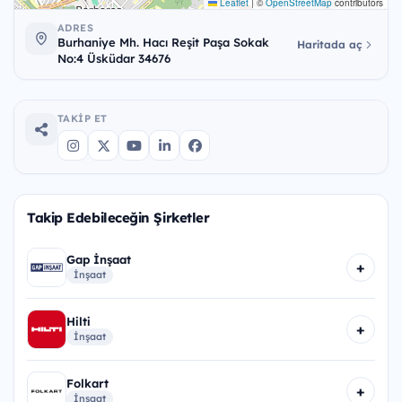
Leaflet
|
©
OpenStreetMap
contributors
ADRES
Burhaniye Mh. Hacı Reşit Paşa Sokak
Haritada aç
No:4 Üsküdar 34676
TAKIP ET
Takip Edebileceğin Şirketler
Gap İnşaat
+
İnşaat
Hilti
+
İnşaat
Folkart
+
İnşaat