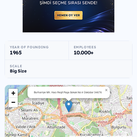
YEAR OF FOUNDING
EMPLOYEES
1965
10.000+
SCALE
Big Size
×
+
Burhaniye Mh. Hacı Reşit Paşa Sokak No:4 Üsküdar 34676
−