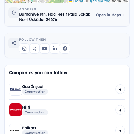
Leaflet
|
©
OpenStreetMap
contributors
ADDRESS
Burhaniye Mh. Hacı Reşit Paşa Sokak
Open in Maps
No:4 Üsküdar 34676
FOLLOW THEM
Companies you can follow
Gap İnşaat
+
Construction
Hilti
+
Construction
Folkart
+
Construction