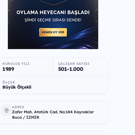
KURULUŞ YILI
ÇALIŞAN SAYISI
1989
501-1.000
ÖLÇEK
Büyük Ölçekli
ADRES
Zafer Mah. Atatürk Cad. No:184 Kaynaklar
Buca / İZMİR