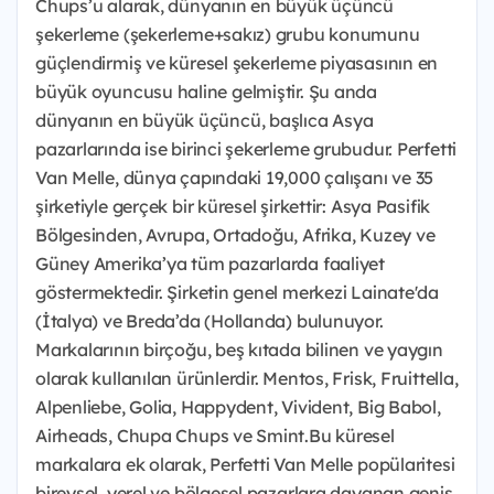
Chups’u alarak, dünyanın en büyük üçüncü
şekerleme (şekerleme+sakız) grubu konumunu
güçlendirmiş ve küresel şekerleme piyasasının en
büyük oyuncusu haline gelmiştir. Şu anda
dünyanın en büyük üçüncü, başlıca Asya
pazarlarında ise birinci şekerleme grubudur. Perfetti
Van Melle, dünya çapındaki 19,000 çalışanı ve 35
şirketiyle gerçek bir küresel şirkettir: Asya Pasifik
Bölgesinden, Avrupa, Ortadoğu, Afrika, Kuzey ve
Güney Amerika’ya tüm pazarlarda faaliyet
göstermektedir. Şirketin genel merkezi Lainate'da
(İtalya) ve Breda’da (Hollanda) bulunuyor.
Markalarının birçoğu, beş kıtada bilinen ve yaygın
olarak kullanılan ürünlerdir. Mentos, Frisk, Fruittella,
Alpenliebe, Golia, Happydent, Vivident, Big Babol,
Airheads, Chupa Chups ve Smint.Bu küresel
markalara ek olarak, Perfetti Van Melle popülaritesi
bireysel, yerel ve bölgesel pazarlara dayanan geniş