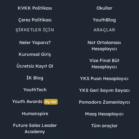
KVKK Politikası
Okullar
Çerez Politikası
YouthBlog
ŞIRKETLER İÇIN
ARAÇLAR
Neler Yaparız?
Not Ortalaması
Hesaplayıcı
Kurumsal Giriş
Vize Final Büt
Ücretsiz Kayıt Ol
Hesaplayıcı
İK Blog
YKS Puan Hesaplayıcı
YouthTech
YKS Geri Sayım Sayacı
Youth Awards
Pomodoro Zamanlayıcı
Oy Ver
Humanspire
Maaş Hesaplayıcı
Future Sales Leader
Tüm araçlar
Academy