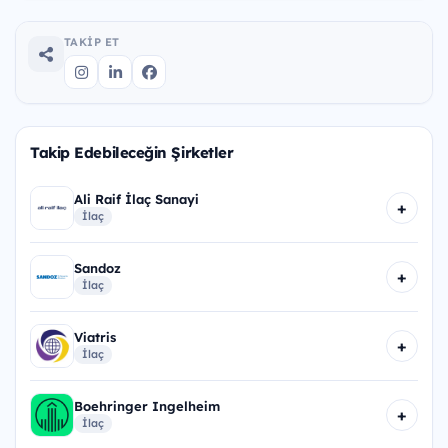
TAKIP ET
Takip Edebileceğin Şirketler
Ali Raif İlaç Sanayi
+
İlaç
Sandoz
+
İlaç
Viatris
+
İlaç
Boehringer Ingelheim
+
İlaç