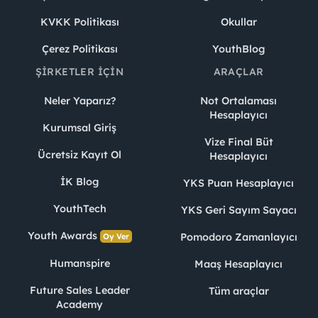
KVKK Politikası
Okullar
Çerez Politikası
YouthBlog
ŞIRKETLER İÇIN
ARAÇLAR
Neler Yaparız?
Not Ortalaması
Hesaplayıcı
Kurumsal Giriş
Vize Final Büt
Ücretsiz Kayıt Ol
Hesaplayıcı
İK Blog
YKS Puan Hesaplayıcı
YouthTech
YKS Geri Sayım Sayacı
Youth Awards
Pomodoro Zamanlayıcı
Oy Ver
Humanspire
Maaş Hesaplayıcı
Future Sales Leader
Tüm araçlar
Academy