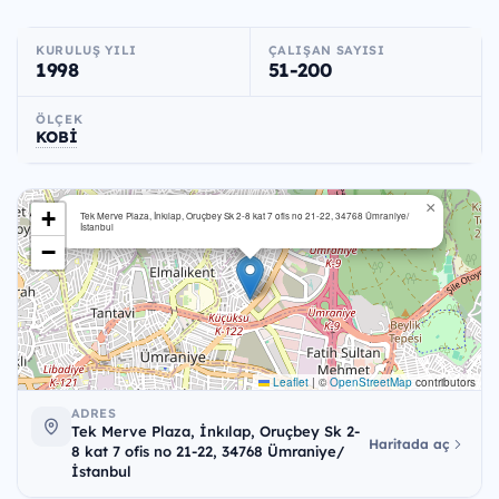
KURULUŞ YILI
ÇALIŞAN SAYISI
1998
51-200
ÖLÇEK
KOBİ
×
+
Tek Merve Plaza, İnkılap, Oruçbey Sk 2-8 kat 7 ofis no 21-22, 34768 Ümraniye/
İstanbul
−
Leaflet
|
©
OpenStreetMap
contributors
ADRES
Tek Merve Plaza, İnkılap, Oruçbey Sk 2-
Haritada aç
8 kat 7 ofis no 21-22, 34768 Ümraniye/
İstanbul