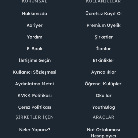
KURUMSAL
KULLANICILAR
Hakkımızda
Ücretsiz Kayıt Ol
Kariyer
Premium Üyelik
Yardım
Şirketler
E-Book
İlanlar
İletişime Geçin
Etkinlikler
Kullanıcı Sözleşmesi
Ayrıcalıklar
Aydınlatma Metni
Öğrenci Kulüpleri
KVKK Politikası
Okullar
Çerez Politikası
YouthBlog
ŞIRKETLER İÇIN
ARAÇLAR
Neler Yaparız?
Not Ortalaması
Hesaplayıcı