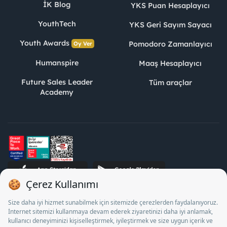
İK Blog
YKS Puan Hesaplayıcı
YouthTech
YKS Geri Sayım Sayacı
Youth Awards
Pomodoro Zamanlayıcı
Oy Ver
Humanspire
Maaş Hesaplayıcı
Future Sales Leader
Tüm araçlar
Academy
STJ İnsan Kaynakları Bilişim ve Danışmanlık A.Ş. Özel İstihdam
Bürosu Olarak 13/05/2025 - 12/05/2028 tarihleri arasında