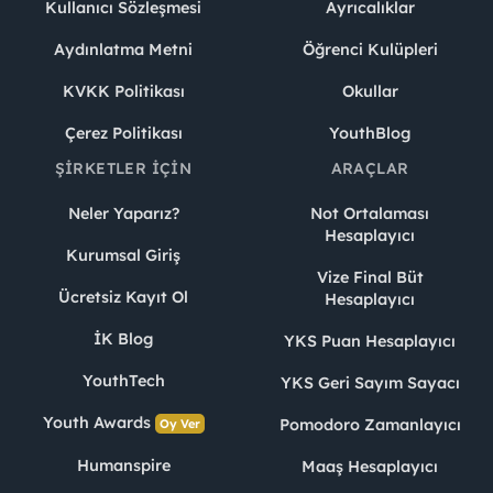
Kullanıcı Sözleşmesi
Ayrıcalıklar
Aydınlatma Metni
Öğrenci Kulüpleri
KVKK Politikası
Okullar
Çerez Politikası
YouthBlog
ŞIRKETLER İÇIN
ARAÇLAR
Neler Yaparız?
Not Ortalaması
Hesaplayıcı
Kurumsal Giriş
Vize Final Büt
Ücretsiz Kayıt Ol
Hesaplayıcı
İK Blog
YKS Puan Hesaplayıcı
YouthTech
YKS Geri Sayım Sayacı
Youth Awards
Pomodoro Zamanlayıcı
Oy Ver
Humanspire
Maaş Hesaplayıcı