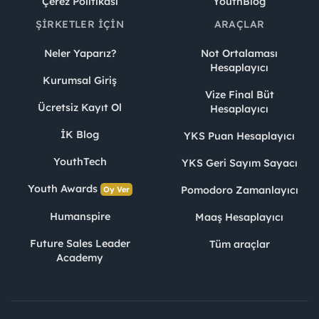
Çerez Politikası
YouthBlog
ŞIRKETLER İÇIN
ARAÇLAR
Neler Yaparız?
Not Ortalaması
Hesaplayıcı
Kurumsal Giriş
Vize Final Büt
Ücretsiz Kayıt Ol
Hesaplayıcı
İK Blog
YKS Puan Hesaplayıcı
YouthTech
YKS Geri Sayım Sayacı
Youth Awards
Pomodoro Zamanlayıcı
Oy Ver
Humanspire
Maaş Hesaplayıcı
Future Sales Leader
Tüm araçlar
Academy