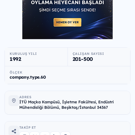
KURULUŞ YILI
ÇALIŞAN SAYISI
1992
201-500
ÖLÇEK
company.type.60
ADRES
İTÜ Maçka Kampüsü, İşletme Fakültesi, Endüstri
Mühendisliği Bölümü, Beşiktaş/İstanbul 34367
TAKIP ET