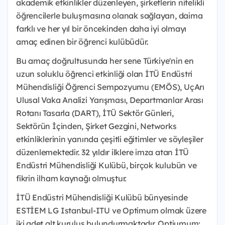
akademik etkinlikler düzenleyen, şirketlerin nitelikli
öğrencilerle buluşmasına olanak sağlayan, daima
farklı ve her yıl bir öncekinden daha iyi olmayı
amaç edinen bir öğrenci kulübüdür.
Bu amaç doğrultusunda her sene Türkiye'nin en
uzun soluklu öğrenci etkinliği olan İTÜ Endüstri
Mühendisliği Öğrenci Sempozyumu (EMÖS), UçArı
Ulusal Vaka Analizi Yarışması, Departmanlar Arası
Rotanı Tasarla (DART), İTÜ Sektör Günleri,
Sektörün İçinden, Şirket Gezgini, Networks
etkinliklerinin yanında çeşitli eğitimler ve söyleşiler
düzenlemektedir. 32 yıldır ilklere imza atan İTÜ
Endüstri Mühendisliği Kulübü, birçok kulubün ve
fikrin ilham kaynağı olmuştur.
İTÜ Endüstri Mühendisliği Kulübü bünyesinde
ESTİEM LG Istanbul-ITU ve Optimum olmak üzere
iki adet alt kuruluş bulundurmaktadır. Optiumum;