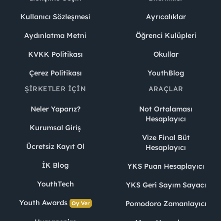
Kullanıcı Sözleşmesi
Ayrıcalıklar
Aydınlatma Metni
Öğrenci Kulüpleri
KVKK Politikası
Okullar
Çerez Politikası
YouthBlog
ŞIRKETLER İÇIN
ARAÇLAR
Neler Yaparız?
Not Ortalaması
Hesaplayıcı
Kurumsal Giriş
Vize Final Büt
Ücretsiz Kayıt Ol
Hesaplayıcı
İK Blog
YKS Puan Hesaplayıcı
YouthTech
YKS Geri Sayım Sayacı
Youth Awards
Pomodoro Zamanlayıcı
Oy Ver