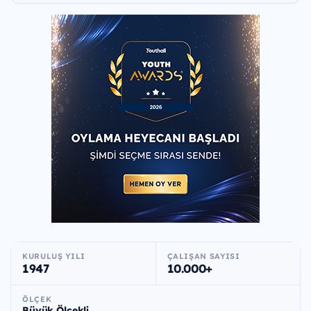
KURULUŞ YILI
ÇALIŞAN SAYISI
1947
10.000+
ÖLÇEK
Büyük Ölçekli