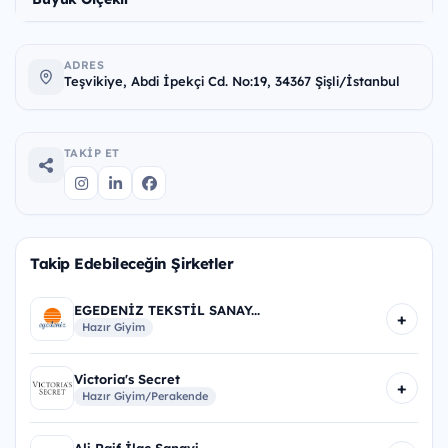
ADRES
Teşvikiye, Abdi İpekçi Cd. No:19, 34367 Şişli/İstanbul
TAKIP ET
Takip Edebileceğin Şirketler
EGEDENİZ TEKSTİL SANAY...
+
Hazır Giyim
Victoria's Secret
+
Hazır Giyim/Perakende
Ali Raif İlaç Sanayi