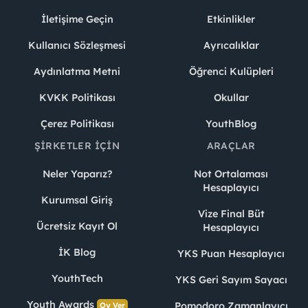
İletişime Geçin
Etkinlikler
Kullanıcı Sözleşmesi
Ayrıcalıklar
Aydınlatma Metni
Öğrenci Kulüpleri
KVKK Politikası
Okullar
Çerez Politikası
YouthBlog
ŞIRKETLER İÇIN
ARAÇLAR
Neler Yaparız?
Not Ortalaması
Hesaplayıcı
Kurumsal Giriş
Vize Final Büt
Ücretsiz Kayıt Ol
Hesaplayıcı
İK Blog
YKS Puan Hesaplayıcı
YouthTech
YKS Geri Sayım Sayacı
Youth Awards
Pomodoro Zamanlayıcı
Oy Ver