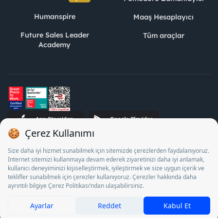
Humanspire
Maaş Hesaplayıcı
Future Sales Leader
Tüm araçlar
Academy
STJ İnsan Kaynakları Bilişim ve Danışmanlık A.Ş. Özel İstihdam
Bürosu Olarak 13/05/2025 - 12/05/2028 tarihleri arasında
faaliyette bulunmak üzere, Türkiye İş Kurumu tarafından
18/04/2025 tarih ve 18095710 sayılı karar uyarınca 1078 nolu
belge ile faaliyet göstermektedir. 4904 sayılı kanun uyarınca iş
arayanlardan ücret alınması yasaktır.