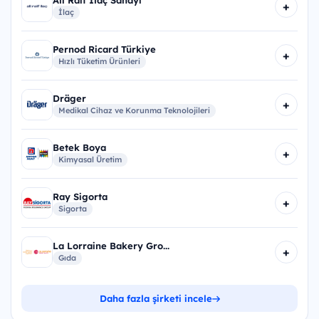
+
İlaç
Pernod Ricard Türkiye
+
Hızlı Tüketim Ürünleri
Dräger
+
Medikal Cihaz ve Korunma Teknolojileri
Betek Boya
+
Kimyasal Üretim
Ray Sigorta
+
Sigorta
La Lorraine Bakery Gro...
+
Gıda
Daha fazla şirketi incele