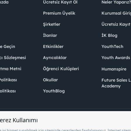
ızda
Ücretsiz Kayıt Ol
Neler Yaparız?
Premium Üyelik
Kurumsal Giri
Şirketler
Ücretsiz Kayıt
İlanlar
İK Blog
me Geçin
Etkinlikler
YouthTech
cı Sözleşmesi
Ayrıcalıklar
Youth Award
atma Metni
Öğrenci Kulüpleri
Humanspire
litikası
Okullar
Future Sales 
Academy
olitikası
YouthBlog