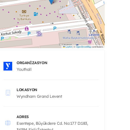
Leaflet
|
©
OpenStreetMap
contributors
ORGANIZASYON
Youthall
LOKASYON
Wyndham Grand Levent
ADRES
Esentepe, Büyükdere Cd. No:177 D:183,
34394 Şişli/İstanbul