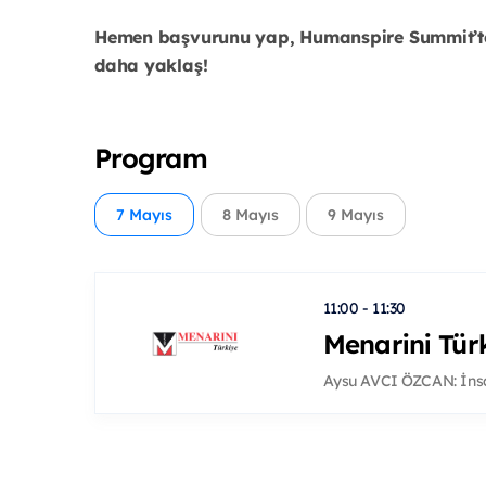
Hemen başvurunu yap, Humanspire Summit’te y
daha yaklaş!
Program
7 Mayıs
8 Mayıs
9 Mayıs
11:00 - 11:30
Menarini Tür
Aysu AVCI ÖZCAN: İnsa