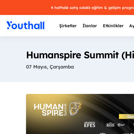
4 haftalık satış odaklı eğitim & gelişim prog
Şirketler
İlanlar
Etkinlikler
Ay
Humanspire Summit (Hib
07 Mayıs, Çarşamba
Y
29 